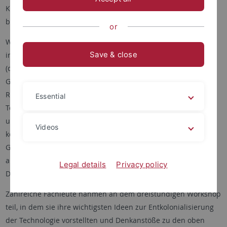
Kultur. Dabei haben wir versucht, die folgende Frage zu
beantworten:
or
Was ist problematisch am Einsatz digitaler Technologien, z. B.
Save & close
in Bezug auf den Datenhandel und die damit verbundene
(digitale) Ausbeutung gefährdeter und/oder marginalisierter
Gruppen? Was könnte/sollte getan werden, um internationale
Richtlinien an die Anforderungen von
Essential
Technologieanwender*innen, Pädagog*innen, Schüler*innen
und Student*innen im globalen Süden anzupassen? Wie
Videos
können sie dazu befähigt werden, aktive Akteur*innen,
Gestalter*innen und Entscheidungsträger*innen zu werden,
anstatt marginalisierte Nutzer*innen, die der
Legal details
Privacy policy
Datenausbeutung ausgesetzt sind?
Zahlreiche Fachleute nahmen an dem dreistündigen Workshop
teil, in dem sie ihre wichtigsten Ideen zur Entkolonialisierung
der Technologie vorstellten und Denkanstöße zu den oben