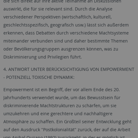
die sich direkt auf ihre aktive Teilnahme an Diskussionen
auswirkt, die für sie relevant sind. Durch die Analyse
verschiedener Perspektiven (wirtschaftlich, kulturell,
geschlechtsspezifisch, geografisch usw.) lässt sich außerdem
erkennen, dass Debatten durch verschiedene Machtsysteme
miteinander verbunden sind und daher bestimmte Themen
oder Bevölkerungsgruppen ausgrenzen können, was zu
Diskriminierung und Privilegien führt.
4. ANTWORT UNTER BERÜCKSICHTIGUNG VON EMPOWERMENT
- POTENZIELL TOXISCHE DYNAMIK:
Empowerment ist ein Begriff, der vor allem Ende des 20.
Jahrhunderts verwendet wurde, um das Bewusstsein für
diskriminierende Machtstrukturen zu schärfen, um sie
umzukehren und eine gerechtere und nachhaltigere
Atmosphäre zu schaffen. Ein Großteil seiner Entwicklung geht
auf den Ausdruck "Postkolonialität" zurück, der auf die Arbeit
von Anibal Quijano (1992) zurückgeht, in der es möglich ist,