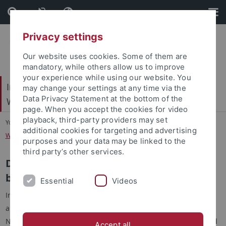
Skip
Skip
to
to
content
footer
Privacy settings
Our website uses cookies. Some of them are
mandatory, while others allow us to improve
your experience while using our website. You
Internationales Zentrum für Ethik in den
may change your settings at any time via the
Data Privacy Statement at the bottom of the
Wissenschaften (IZEW)
page. When you accept the cookies for video
playback, third-party providers may set
You are here:
Startseite
...
additional cookies for targeting and advertising
Wichtigste Ergebnisse des Workshops in Brasilien
purposes and your data may be linked to the
third party’s other services.
Die wichtigsten Ergebnisse des
brasilianischen Workshops
Essential
Videos
In unserem ersten Workshop mit Brasilien nahmen Fachleute
aus fünf Schlüsselbereichen teil: Zivilgesellschaft,
Nichtregierungsorganisationen, Regierungen, Privatsektor und
Accept all