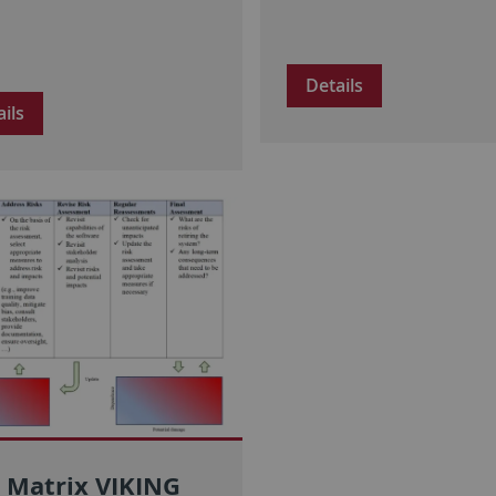
Details
ails
 Matrix VIKING