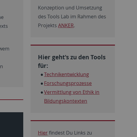
Konzeption und Umsetzung
des Tools Lab im Rahmen des
he
Projekts
ANKER
.
exts
t wem
Hier geht's zu den Tools
für:
en
Technikentwicklung
Forschungsprozesse
Vermittlung von Ethik in
Bildungskontexten
Hier
findest Du Links zu