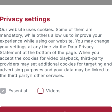
UNI A-Z
KONTAKT
Privacy settings
Our website uses cookies. Some of them are
mandatory, while others allow us to improve your
experience while using our website. You may change
your settings at any time via the Data Privacy
 für Ethik in den Wissenschaft
Statement at the bottom of the page. When you
accept the cookies for video playback, third-party
providers may set additional cookies for targeting and
advertising purposes and your data may be linked to
the third party’s other services.
RE
PUBLIKATIONEN
BIBLIOTHEK
Essential
Videos
ien, Technikphilosophie & KI
Biophilosophie & Nachhaltige En
nd Institute
Internationales Zentrum für Ethik in den Wissensc