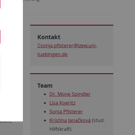
Kontakt
sonja.pfisterer@izew.uni-
tuebingen.de
Team
Dr. Mone Spindler
Lisa Koeritz
Sonja Pfisterer
entrums
Kristína Janačková
(stud.
aften,
Hilfskraft)