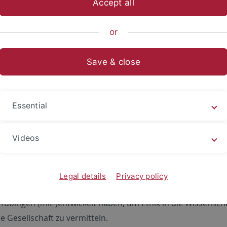
Accept all
or
Save & close
Essential
Videos
Legal details
Privacy policy
indest Du Ethik-Tools, die Mitglieder des Internationalen Z
 Tübingen (mit-)entwickelt haben, um Ethik in die Wissensch
e Gesellschaft zu vermitteln.