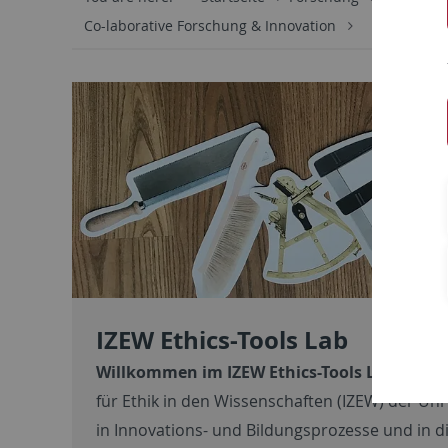
Co-laborative Forschung & Innovation
IZEW Ethics-Tools Lab
Willkommen im IZEW Ethics-Tools Lab!
Hier f
für Ethik in den Wissenschaften (IZEW) der Uni
in Innovations- und Bildungsprozesse und in di