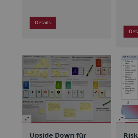
Details
Det
Upside Down für
Risk