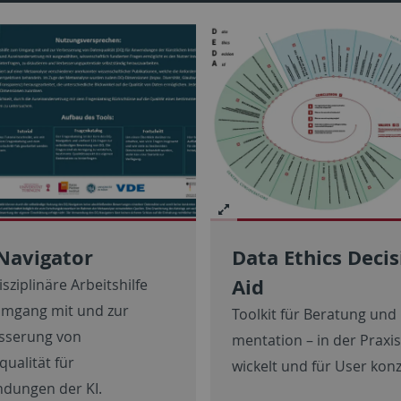
Data Ethics Decis
Navigator
Aid
isziplinäre Arbeitshilfe
mgang mit und zur
Toolkit für Beratung und
sserung von
men­ta­tion – in der Praxis
ualität für
wickelt und für
User
konzi
dungen der KI.