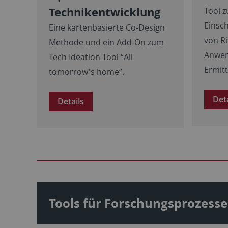
Technikentwicklung
Tool 
Einsc
Eine kartenbasierte Co-Design
von Ri
Methode und ein
Add-On
zum
Anwe
Tech Ideation Tool “
All
Ermit
tomorrow's home
”.
Det
Details
Tools für Forschungsprozesse