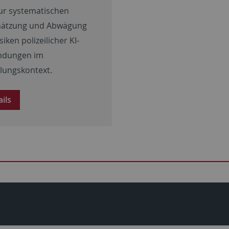
zur systematischen
hätzung und Abwägung
siken polizeilicher KI-
ndungen im
tlungskontext.
ails