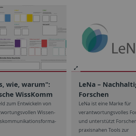
s, wie, warum":
LeNa – Nachhalti
ische WissKomm
Forschen
eld zum Entwickeln von
LeNa ist eine Marke für
t­wor­tungs­vollen Wissen­
verantwortungsvolles Fo
s­kommu­ni­ka­tions­for­ma­
und unterstützt Forsche
praxisnahen Tools zur