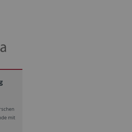
g
rschen
nde mit