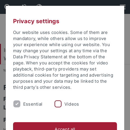
Skip
Skip
to
to
content
footer
Privacy settings
Our website uses cookies. Some of them are
mandatory, while others allow us to improve
your experience while using our website. You
Internationales Zentrum für Ethik in den
may change your settings at any time via the
Data Privacy Statement at the bottom of the
Wissenschaften (IZEW)
page. When you accept the cookies for video
playback, third-party providers may set
You are here:
Startseite
...
Forum Privatheit
additional cookies for targeting and advertising
purposes and your data may be linked to the
Forum Privatheit
third party’s other services.
Forum Privatheit und selbstbestimmtes
Essential
Videos
Leben in der Digitalen Welt
Projektinhalt
Accept all
In einer modernen Mediengesellschaft existieren zahlreiche