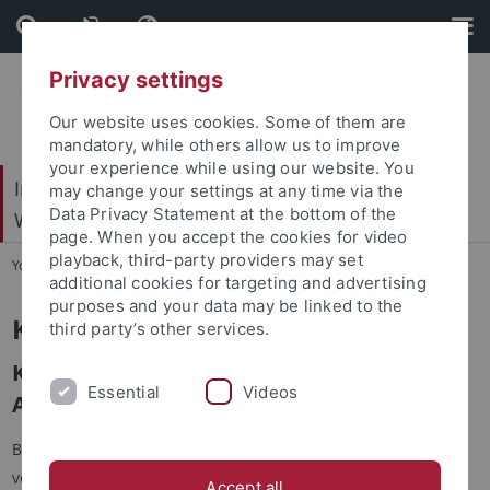
Skip
Skip
to
to
content
footer
Privacy settings
Our website uses cookies. Some of them are
mandatory, while others allow us to improve
your experience while using our website. You
Internationales Zentrum für Ethik in den
may change your settings at any time via the
Data Privacy Statement at the bottom of the
Wissenschaften (IZEW)
page. When you accept the cookies for video
playback, third-party providers may set
You are here:
Startseite
...
KoBeLU
additional cookies for targeting and advertising
purposes and your data may be linked to the
KoBeLU
third party’s other services.
Kontextbewusste Lernumgebung für die
Essential
Videos
Aus- und Weiterbildung
Berufliche Aus- und Weiterbildung findet oft in speziell dafür
vorgesehenen Umgebungen statt, in denen abstraktes Wissen
Accept all