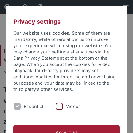
Skip
Skip
to
to
content
footer
Privacy settings
Our website uses cookies. Some of them are
mandatory, while others allow us to improve
your experience while using our website. You
Internationales Zentrum für Ethik in den
may change your settings at any time via the
Data Privacy Statement at the bottom of the
Wissenschaften (IZEW)
page. When you accept the cookies for video
playback, third-party providers may set
You are here:
Startseite
...
PREVENT
additional cookies for targeting and advertising
purposes and your data may be linked to the
Trainingsansatz zur Vermittlung
third party’s other services.
von individuellen, koordinierten
Essential
Videos
und automatisierten Maßnahmen
zur Prävention von digitalen
Desinformationskampagnen
Accept all