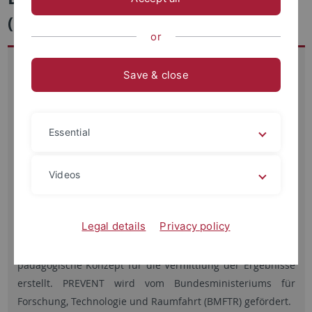
(PREVENT)
or
Hauptziel des Projekts PREVENT (Prävention von digitalen
Save & close
Desinformationskampagnen) ist es, die Entstehung von
digitalen De­sin­for­ma­tions­kam­pa­gnen zu erforschen und
Lösungen zu erarbeiten, die solchen Kampagnen
Essential
entgegenwirken bzw. vorbeugen können. Dazu entwickelt
das Konsortium einen innovativen Trainingsansatz, der
sich an Behörden und Organisationen mit
Videos
Sicherheitsaufgaben (BOS) als vertrauenswürdige und
einflussreiche Akteure in Krisensituationen richtet. Am
Legal details
Privacy policy
IZEW werden dazu die ethischen Leitlinien für die
Umsetzung der entwickelten Maßnahmen und das
pädagogische Konzept für die Vermittlung der Ergebnisse
erstellt. PREVENT wird vom Bundesministeriums für
Forschung, Technologie und Raumfahrt (BMFTR) gefördert.