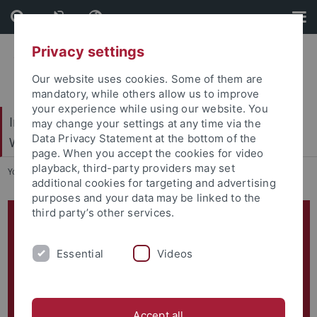
Skip
Skip
to
to
content
footer
Privacy settings
Our website uses cookies. Some of them are
mandatory, while others allow us to improve
your experience while using our website. You
Internationales Zentrum für Ethik in den
may change your settings at any time via the
Data Privacy Statement at the bottom of the
Wissenschaften (IZEW)
page. When you accept the cookies for video
playback, third-party providers may set
You are here:
Startseite
...
KI-T-Ü
additional cookies for targeting and advertising
purposes and your data may be linked to the
third party’s other services.
Aktuell
Vortrag “Schreiben und publizieren mit und ohne KI -
Essential
Videos
akademische Integrität und Identität”:
https://www.youtube.com/watch?v=7_d8mEahB6U
Hier
befinden sich die Vorträge des Workshops
KI-Tools in
Accept all