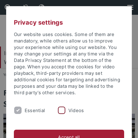
Skip
Skip
to
to
content
footer
Privacy settings
Our website uses cookies. Some of them are
mandatory, while others allow us to improve
your experience while using our website. You
Internationales Zentrum für Ethik in den
may change your settings at any time via the
Data Privacy Statement at the bottom of the
Wissenschaften (IZEW)
page. When you accept the cookies for video
playback, third-party providers may set
You are here:
Startseite
...
Sicherheit
additional cookies for targeting and advertising
purposes and your data may be linked to the
Forschungsgruppe:
third party’s other services.
Sicherheitsethik
Essential
Videos
Accept all