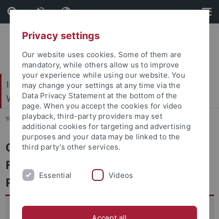
Skip
Skip
to
to
content
footer
Privacy settings
Our website uses cookies. Some of them are
mandatory, while others allow us to improve
your experience while using our website. You
Internationales Zentrum für Ethik in den
may change your settings at any time via the
Data Privacy Statement at the bottom of the
Wissenschaften (IZEW)
page. When you accept the cookies for video
playback, third-party providers may set
You are here:
Startseite
...
Co-Care
additional cookies for targeting and advertising
purposes and your data may be linked to the
Corona und Care:
third party’s other services.
Fürsorgedynamiken in der
Essential
Videos
Pandemie (Co-Care)
Das Projekt Co-Care analysiert das Spannungsfeld
Accept all