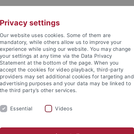
UNI A-Z
KONTAKT
Privacy settings
Our website uses cookies. Some of them are
mandatory, while others allow us to improve your
experience while using our website. You may change
your settings at any time via the Data Privacy
d Diversitätsforschung (ZGD)
Statement at the bottom of the page. When you
accept the cookies for video playback, third-party
providers may set additional cookies for targeting and
advertising purposes and your data may be linked to
the third party’s other services.
HUNG
LEHRE
MITARBEITENDE
Essential
Videos
n
Netzwerk
Corona, Gender und Diversität
#4genderst
nd Institute
Zentrum für Gender- und Diversitätsforschung (ZG