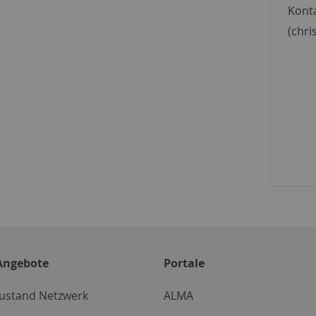
Konta
(chri
Angebote
Portale
zustand Netzwerk
ALMA