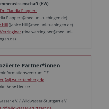
mmenwissenschaft (HW)
 Dr. Claudia Plappert
udia.Plappert@med.uni-tuebingen.de)
 Hill
(Janice.Hill@med.uni-tuebingen.de)
Werringloer
(tina.werringloer@med.uni-
ingen.de)
oziierte Partner*innen
eninformationszentrum FiZ
er@vij-wuerttemberg.de
akt: Anne Heuser
asser e.V. / Wildwasser-Stuttgart e.V.
ald@wildwasser-stuttgart.de