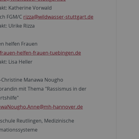
kt: Katherine Vorwald
ich FGM/C
rizza@wildwasser-stuttgart.de
kt: Ulrike Rizza
en helfen Frauen
frauen-helfen-frauen-tuebingen.de
kt: Lisa Heller
-Christine Manawa Nougho
orandin mit Thema "Rassismus in der
tshilfe"
waNougho.Anne@mh-hannover.de
chule Reutlingen, Medizinische
rmationssysteme