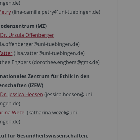
ingen.de)
Petry
(lina-camille.petry@uni-tuebingen.de)
odenzentrum (MZ)
 Dr. Ursula Offenberger
la.offenberger@uni-tuebingen.de)
Vatter
(lisa.vatter@uni-tuebingen.de)
thee Engbers (dorothee.engbers@gmx.de)
rnationales Zentrum für Ethik in den
enschaften (IZEW)
 Dr. Jessica Heesen
(jessica.heesen@uni-
ingen.de)
arina Wezel
(katharina.wezel@uni-
ingen.de)
itut für Gesundheitswissenschaften,