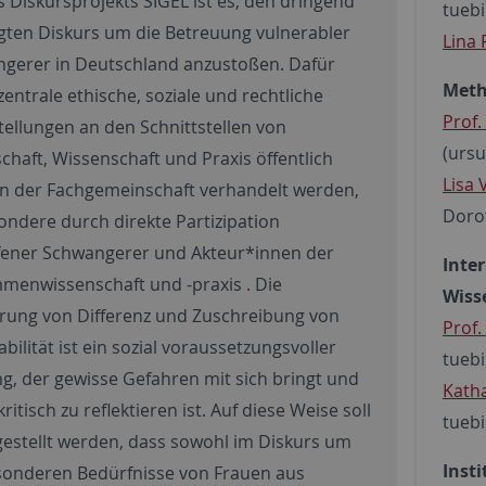
es Diskursprojekts SIGEL ist es, den dringend
tueb
gten Diskurs um die Betreuung vulnerabler
Lina 
gerer in Deutschland anzustoßen. Dafür
Meth
zentrale ethische, soziale und rechtliche
Prof.
tellungen an den Schnittstellen von
(ursu
schaft, Wissenschaft und Praxis öffentlich
Lisa 
in der Fachgemeinschaft verhandelt werden,
Doro
ondere durch direkte Partizipation
fener Schwangerer und Akteur*innen der
Inte
enwissenschaft und -praxis . Die
Wiss
rung von Differenz und Zuschreibung von
Prof.
bilität ist ein sozial voraussetzungsvoller
tueb
g, der gewisse Gefahren mit sich bringt und
Kath
ritisch zu reflektieren ist. Auf diese Weise soll
tueb
gestellt werden, dass sowohl im Diskurs um
Inst
sonderen Bedürfnisse von Frauen aus