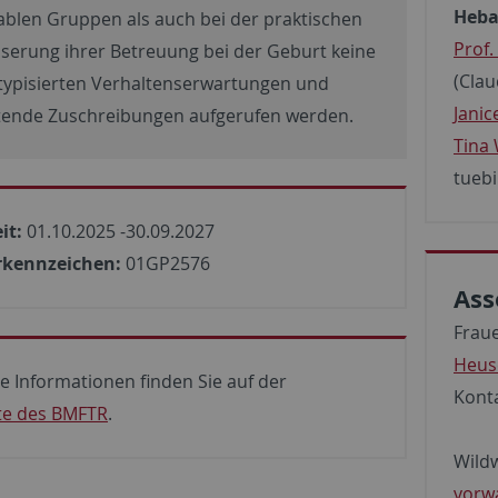
Heba
ablen Gruppen als auch bei der praktischen
Prof.
serung ihrer Betreuung bei der Geburt keine
(Cla
typisierten Verhaltenserwartungen und
Janice
ende Zuschreibungen aufgerufen werden.
Tina 
tueb
it:
01.10.2025 -30.09.2027
rkennzeichen:
01GP2576
Ass
Frau
Heus
e Informationen finden Sie auf der
Kont
te des BMFTR
.
Wildw
vorw