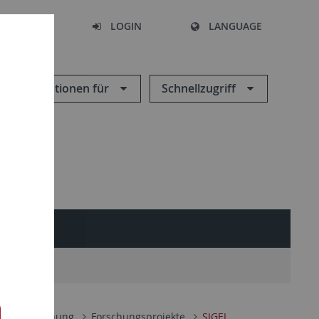
SEARCH
LOGIN
LANGUAGE
Informationen für
Schnellzugriff
udies
D)
Forschung
Forschungsprojekte
SIGEL