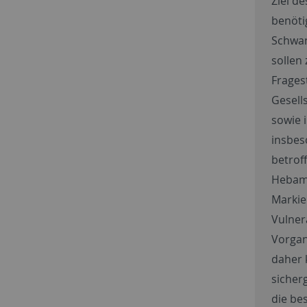
Ziel d
benöti
Schwan
sollen 
Frages
Gesell
sowie 
insbes
betrof
Hebamm
Markie
Vulnera
Vorgan
daher k
sicher
die be