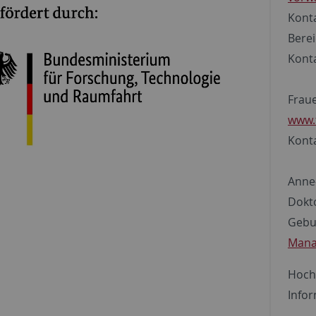
Konta
Bere
Konta
Frau
www.
Konta
Anne
Dokt
Gebur
Mana
Hochs
Info