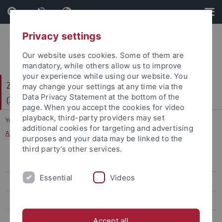
Skip
Skip
to
to
content
footer
Privacy settings
Our website uses cookies. Some of them are
mandatory, while others allow us to improve
your experience while using our website. You
Zentrum für Gender- und Diversitätsforschung
may change your settings at any time via the
Data Privacy Statement at the bottom of the
(ZGD)
page. When you accept the cookies for video
playback, third-party providers may set
You are here:
Startseite
...
additional cookies for targeting and advertising
Außeruniversitäre Forschungseinrichtungen
purposes and your data may be linked to the
third party’s other services.
Evangelisch-Theologische Fakultät
Essential
Videos
Katholisch-Theologische Fakultät
Juristische Fakultät
Philosophische Fakultät
Accept all