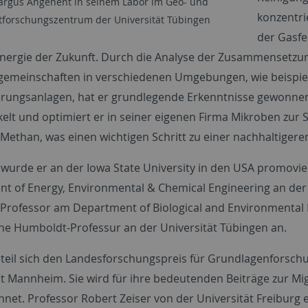
Largus Angenent in seinem Labor im Geo- und
konzentri
forschungszentrum der Universität Tübingen
der Gasfe
nergie der Zukunft. Durch die Analyse der Zusammensetz
emeinschaften in verschiedenen Umgebungen, wie beispiel
rungsanlagen, hat er grundlegende Erkenntnisse gewonnen
kelt und optimiert er in seiner eigenen Firma Mikroben zur
Methan, was einen wichtigen Schritt zu einer nachhaltigere
wurde er an der Iowa State University in den USA promovier
t of Energy, Environmental & Chemical Engineering an der W
 Professor am Department of Biological and Environmental En
eine Humboldt-Professur an der Universität Tübingen an.
teil sich den Landesforschungspreis für Grundlagenforschu
ät Mannheim. Sie wird für ihre bedeutenden Beiträge zur Mi
hnet. Professor Robert Zeiser von der Universität Freibur