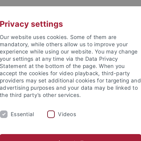
UNI A-Z
KONTAKT
Privacy settings
Our website uses cookies. Some of them are
mandatory, while others allow us to improve your
experience while using our website. You may change
your settings at any time via the Data Privacy
TUDIUM
Statement at the bottom of the page. When you
FORSCHUNG
EINRICHTUNGE
accept the cookies for video playback, third-party
providers may set additional cookies for targeting and
les und Publikationen
Campusleben
Im Dialog
Karriere
advertising purposes and your data may be linked to
the third party’s other services.
s und Publikationen
attempto online
Essential
Videos
mpto online