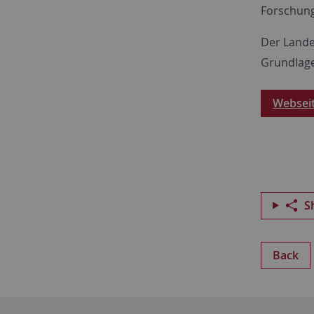
Forschung
Der Landes
Grundlage
Websei
S
Back