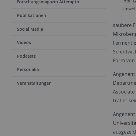
Prof. 
Forschungsmagazin Attempto
Umwelt
Publikationen
saubere E
Social Media
Mikrobeng
Fermentie
Videos
So entwic
Podcasts
Form von 
Personalia
Angenent 
Departmen
Veranstaltungen
Associate
trat er s
Angenent 
Universit
ausgezeic