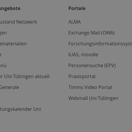
Angebote
Portale
zustand Netzwerk
ALMA
gen
Exchange Mail (OWA)
zmaterialien
Forschungsinformationssyst
e
ILIAS, moodle
enü
Personensuche (EPV)
r Uni Tübingen aktuell
Praxisportal
Generale
Timms Video Portal
Webmail Uni Tübingen
ltungskalender Uni