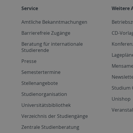
Service
Weitere 
Amtliche Bekanntmachungen
Betriebs
Barrierefreie Zugänge
CD-Vorla
Beratung für internationale
Konferen
Studierende
Lageplän
Presse
Mensam
Semestertermine
Newslette
Stellenangebote
Studium 
Studienorganisation
Unishop
Universitätsbibliothek
Veransta
Verzeichnis der Studiengänge
Zentrale Studienberatung