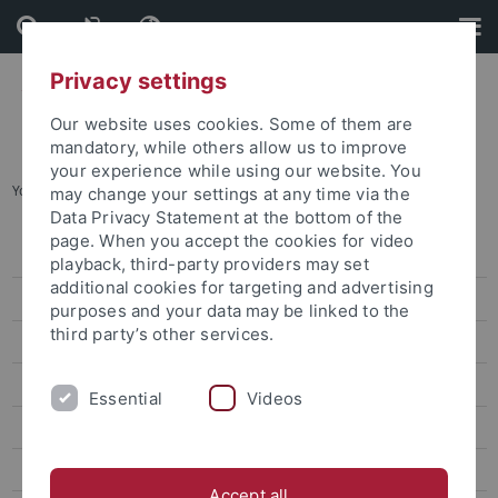
Skip
Skip
to
to
content
footer
Privacy settings
Our website uses cookies. Some of them are
mandatory, while others allow us to improve
your experience while using our website. You
You are here:
Startseite
...
Archiv
may change your settings at any time via the
Data Privacy Statement at the bottom of the
page. When you accept the cookies for video
Pressemitteilungen
playback, third-party providers may set
additional cookies for targeting and advertising
Archiv
purposes and your data may be linked to the
third party’s other services.
attempto online
Newsletter Uni Tübingen aktuell
Essential
Videos
Forschungsmagazin Attempto
Publikationen
Accept all