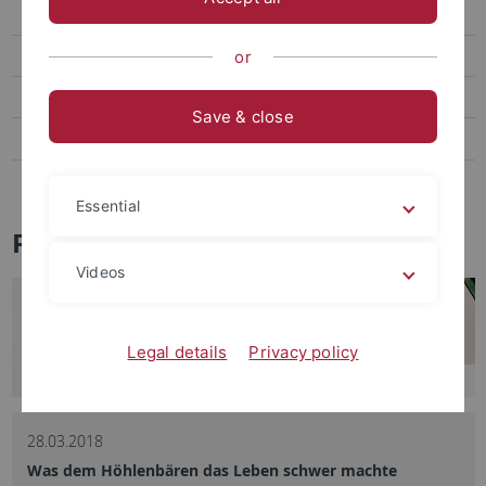
Social Media
Videos
or
Podcasts
Save & close
Personalia
Veranstaltungen
Essential
Pressemitteilungen - Archiv
Videos
Legal details
Privacy policy
28.03.2018
Was dem Höhlenbären das Leben schwer machte