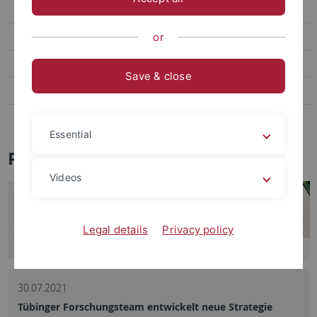
Social Media
Videos
or
Podcasts
Save & close
Personalia
Veranstaltungen
Essential
Pressemitteilungen - Archiv
Videos
Legal details
Privacy policy
30.07.2021
Tübinger Forschungsteam entwickelt neue Strategie