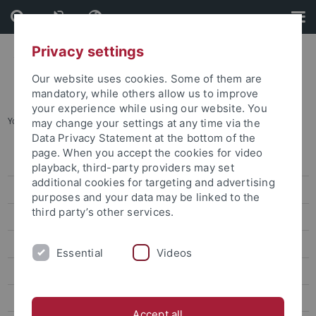
Skip
Skip
to
to
content
footer
Privacy settings
Our website uses cookies. Some of them are
mandatory, while others allow us to improve
your experience while using our website. You
You are here:
Startseite
...
Archiv
may change your settings at any time via the
Data Privacy Statement at the bottom of the
page. When you accept the cookies for video
Pressemitteilungen
playback, third-party providers may set
additional cookies for targeting and advertising
Archiv
purposes and your data may be linked to the
third party’s other services.
attempto online
Newsletter Uni Tübingen aktuell
Essential
Videos
Forschungsmagazin Attempto
Publikationen
Accept all