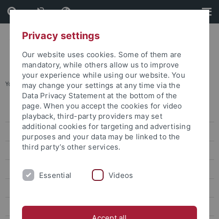
Skip
Skip
to
to
content
footer
Privacy settings
Our website uses cookies. Some of them are
mandatory, while others allow us to improve
your experience while using our website. You
You are here:
Startseite
...
Archiv
may change your settings at any time via the
Data Privacy Statement at the bottom of the
page. When you accept the cookies for video
Pressemitteilungen
playback, third-party providers may set
additional cookies for targeting and advertising
Archiv
purposes and your data may be linked to the
third party’s other services.
attempto online
Newsletter Uni Tübingen aktuell
Essential
Videos
Forschungsmagazin Attempto
Publikationen
Accept all