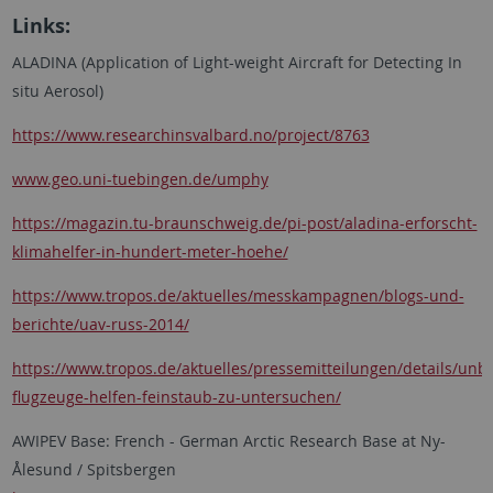
Links:
ALADINA (Application of Light-weight Aircraft for Detecting In
situ Aerosol)
https://www.researchinsvalbard.no/project/8763
www.geo.uni-tuebingen.de/umphy
https://magazin.tu-braunschweig.de/pi-post/aladina-erforscht-
klimahelfer-in-hundert-meter-hoehe/
https://www.tropos.de/aktuelles/messkampagnen/blogs-und-
berichte/uav-russ-2014/
https://www.tropos.de/aktuelles/pressemitteilungen/details/un
flugzeuge-helfen-feinstaub-zu-untersuchen/
AWIPEV Base: French - German Arctic Research Base at Ny-
Ålesund / Spitsbergen