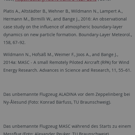
Platis A., Altstädter B., Wehner B., Wildmann N., Lampert A.,
Hermann M., Birmilli W., and Bange J., 2016: An observational
case study on the influence of atmospheric boundary-layer
dynamics on new particle formation. Boundary-Layer Meteorol.,
158, 67–92.
Wildmann N., Hofsäß M., Weimer F., Joos A., and Bange J.,
2014a: MASC - A small Remotely Piloted Aircraft (RPA) for Wind
Energy Research. Advances in Science and Research, 11, 55–61.
Das unbemannte Flugzeug ALADINA vor dem Zeppelinberg bei
Ny-Ålesund (Foto: Konrad Bärfuss, TU Braunschweig).
Das unbemannte Flugzeug MASC während des Starts zu einem
Messflug (Foto: Alexander Peuker, TU Braunschweig).