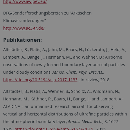
http://www.awipev.eu/
DFG-Sonderforschungsbereich zu “Arktischen
Klimaveränderungen”
http://www.ac3-tr.de/
Publikationen:
Altstädter, B., Platis, A., Jähn, M., Baars, H., Lückerath, J., Held, A.,
Lampert, A., Bange, J., Hermann, M., and Wehner, B.: Airborne
observations of newly formed boundary layer aerosol particles
under cloudy conditions,
Atmos. Chem. Phys. Discuss.,
https://doi.org/10.5194/acp-2017-1133
, in review, 2018.
Altstädter, B., Platis, A., Wehner, B., Scholtz, A., Wildmann, N.,
Hermann, M., Käthner, R., Baars, H., Bange, J., and Lampert, A.:
ALADINA – an unmanned research aircraft for observing
vertical and horizontal distributions of ultrafine particles within
the atmospheric boundary layer,
Atmos.
Meas. Tech
., 8, 1627-
1639,
https://doi.org/10.5194/amt-8-1627-2015
, 2015.