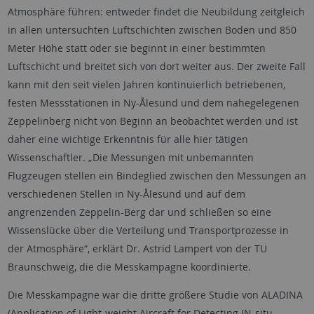
Atmosphäre führen: entweder findet die Neubildung zeitgleich
in allen untersuchten Luftschichten zwischen Boden und 850
Meter Höhe statt oder sie beginnt in einer bestimmten
Luftschicht und breitet sich von dort weiter aus. Der zweite Fall
kann mit den seit vielen Jahren kontinuierlich betriebenen,
festen Messstationen in Ny-Ålesund und dem nahegelegenen
Zeppelinberg nicht von Beginn an beobachtet werden und ist
daher eine wichtige Erkenntnis für alle hier tätigen
Wissenschaftler. „Die Messungen mit unbemannten
Flugzeugen stellen ein Bindeglied zwischen den Messungen an
verschiedenen Stellen in Ny-Ålesund und auf dem
angrenzenden Zeppelin-Berg dar und schließen so eine
Wissenslücke über die Verteilung und Transportprozesse in
der Atmosphäre“, erklärt Dr. Astrid Lampert von der TU
Braunschweig, die die Messkampagne koordinierte.
Die Messkampagne war die dritte größere Studie von ALADINA
(Application of Light-weight Aircraft for Detecting IN-situ