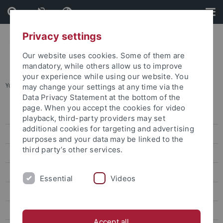
Skip
Skip
to
to
content
footer
Privacy settings
Our website uses cookies. Some of them are
mandatory, while others allow us to improve
your experience while using our website. You
You are here:
Startseite
...
Archiv
may change your settings at any time via the
Data Privacy Statement at the bottom of the
page. When you accept the cookies for video
Pressemitteilungen
playback, third-party providers may set
additional cookies for targeting and advertising
Archiv
purposes and your data may be linked to the
third party’s other services.
attempto online
Newsletter Uni Tübingen aktuell
Essential
Videos
Forschungsmagazin Attempto
Publikationen
Accept all