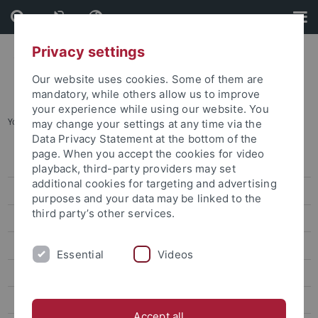
Skip
Skip
to
to
content
footer
Privacy settings
Our website uses cookies. Some of them are
mandatory, while others allow us to improve
your experience while using our website. You
You are here:
Startseite
...
Archiv
may change your settings at any time via the
Data Privacy Statement at the bottom of the
page. When you accept the cookies for video
Pressemitteilungen
playback, third-party providers may set
additional cookies for targeting and advertising
Archiv
purposes and your data may be linked to the
third party’s other services.
attempto online
Newsletter Uni Tübingen aktuell
Essential
Videos
Forschungsmagazin Attempto
Publikationen
Accept all