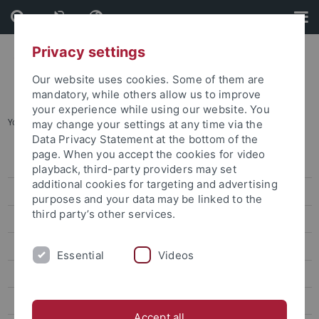
Skip
Skip
to
to
content
footer
Privacy settings
Our website uses cookies. Some of them are
mandatory, while others allow us to improve
your experience while using our website. You
You are here:
Startseite
...
Archiv
may change your settings at any time via the
Data Privacy Statement at the bottom of the
page. When you accept the cookies for video
Pressemitteilungen
playback, third-party providers may set
additional cookies for targeting and advertising
Archiv
purposes and your data may be linked to the
third party’s other services.
attempto online
Newsletter Uni Tübingen aktuell
Essential
Videos
Forschungsmagazin Attempto
Publikationen
Accept all