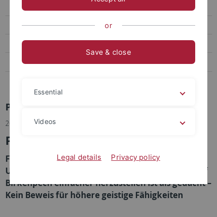
Social Media
Videos
or
Podcasts
Save & close
Personalia
Veranstaltungen
Essential
Pressemitteilungen Archiv
Videos
20.08.2019
Pech für den Neandertaler
Legal details
Privacy policy
Forscher der Universität Tübingen und New York
University entdecken, dass der Steinzeit-Klebstoff
Birkenpech einfacher herzustellen ist als gedacht –
Kein Beweis für höhere geistige Fähigkeiten