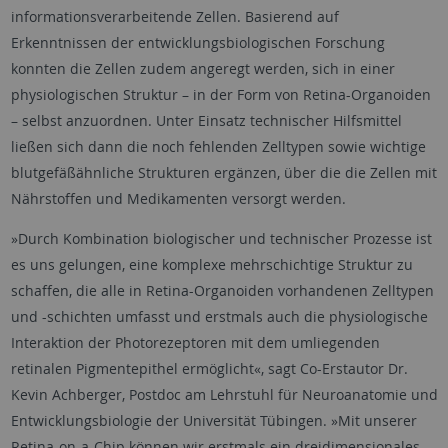
informationsverarbeitende Zellen. Basierend auf
Erkenntnissen der entwicklungsbiologischen Forschung
konnten die Zellen zudem angeregt werden, sich in einer
physiologischen Struktur – in der Form von Retina-Organoiden
– selbst anzuordnen. Unter Einsatz technischer Hilfsmittel
ließen sich dann die noch fehlenden Zelltypen sowie wichtige
blutgefäßähnliche Strukturen ergänzen, über die die Zellen mit
Nährstoffen und Medikamenten versorgt werden.
»Durch Kombination biologischer und technischer Prozesse ist
es uns gelungen, eine komplexe mehrschichtige Struktur zu
schaffen, die alle in Retina-Organoiden vorhandenen Zelltypen
und -schichten umfasst und erstmals auch die physiologische
Interaktion der Photorezeptoren mit dem umliegenden
retinalen Pigmentepithel ermöglicht«, sagt Co-Erstautor Dr.
Kevin Achberger, Postdoc am Lehrstuhl für Neuroanatomie und
Entwicklungsbiologie der Universität Tübingen. »Mit unserer
Retina-on-a-Chip können wir erstmals ein dreidimensionales