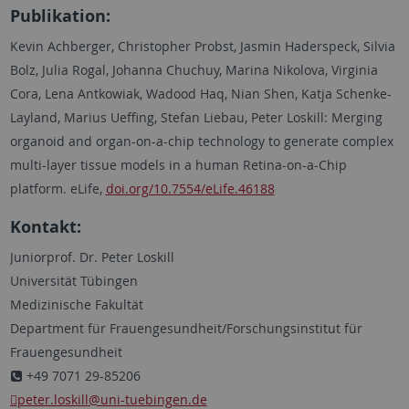
Publikation:
Kevin Achberger, Christopher Probst, Jasmin Haderspeck, Silvia
Bolz, Julia Rogal, Johanna Chuchuy, Marina Nikolova, Virginia
Cora, Lena Antkowiak, Wadood Haq, Nian Shen, Katja Schenke-
Layland, Marius Ueffing, Stefan Liebau, Peter Loskill: Merging
organoid and organ-on-a-chip technology to generate complex
multi-layer tissue models in a human Retina-on-a-Chip
platform. eLife,
doi.org/10.7554/eLife.46188
Kontakt:
Juniorprof. Dr. Peter Loskill
Universität Tübingen
Medizinische Fakultät
Department für Frauengesundheit/Forschungsinstitut für
Frauengesundheit
+49 7071 29-85206
peter.loskill
@uni-tuebingen.de