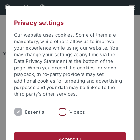
Skip
Skip
to
to
content
footer
Privacy settings
Our website uses cookies. Some of them are
mandatory, while others allow us to improve
your experience while using our website. You
You are here:
Startseite
...
Archiv
may change your settings at any time via the
Data Privacy Statement at the bottom of the
page. When you accept the cookies for video
Pressemitteilungen
playback, third-party providers may set
additional cookies for targeting and advertising
Archiv
purposes and your data may be linked to the
third party’s other services.
attempto online
Newsletter Uni Tübingen aktuell
Essential
Videos
Forschungsmagazin Attempto
Publikationen
Accept all