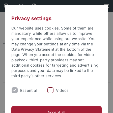
Skip
Skip
to
to
content
footer
Privacy settings
Our website uses cookies. Some of them are
mandatory, while others allow us to improve
your experience while using our website. You
You are here:
Startseite
...
Archiv
may change your settings at any time via the
Data Privacy Statement at the bottom of the
page. When you accept the cookies for video
Pressemitteilungen
playback, third-party providers may set
additional cookies for targeting and advertising
Archiv
purposes and your data may be linked to the
third party’s other services.
attempto online
Newsletter Uni Tübingen aktuell
Essential
Videos
Forschungsmagazin Attempto
Publikationen
Accept all