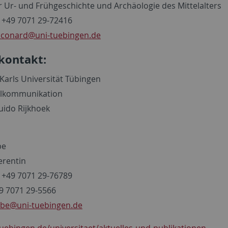
ür Ur- und Frühgeschichte und Archäologie des Mittelalters
 +49 7071 29-72416
.conard
@uni-tuebingen.de
kontakt:
Karls Universität Tübingen
lkommunikation
uido Rijkhoek
be
erentin
 +49 7071 29-76789
49 7071 29-5566
rbe
@uni-tuebingen.de
uebingen.de/universitaet/aktuelles-und-publikationen