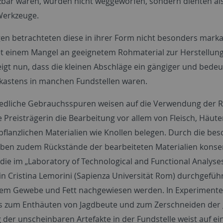
bar waren, wurden nicht weggeworfen, sondern dienten als R
Werkzeuge.
en betrachteten diese in ihrer Form nicht besonders markan
t einem Mangel an geeignetem Rohmaterial zur Herstellung a
eigt nun, dass die kleinen Abschläge ein gängiger und bedeu
astens in manchen Fundstellen waren.
edliche Gebrauchsspuren weisen auf die Verwendung der R
e Preisträgerin die Bearbeitung vor allem von Fleisch, Häu
pflanzlichen Materialien wie Knollen belegen. Durch die b
eben zudem Rückstände der bearbeiteten Materialien konser
die im „Laboratory of Technological and Functional Analyses
in Cristina Lemorini (Sapienza Universität Rom) durchgefü
chem Gewebe und Fett nachgewiesen werden. In Experimenten
 zum Enthäuten von Jagdbeute und zum Zerschneiden der 
 der unscheinbaren Artefakte in der Fundstelle weist auf ei