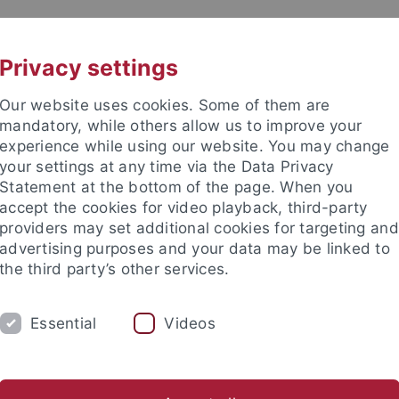
UNI A-Z
KONTAKT
Privacy settings
Our website uses cookies. Some of them are
mandatory, while others allow us to improve your
experience while using our website. You may change
your settings at any time via the Data Privacy
TUDIUM
Statement at the bottom of the page. When you
FORSCHUNG
EINRICHTUNGE
accept the cookies for video playback, third-party
providers may set additional cookies for targeting and
les und Publikationen
Campusleben
Im Dialog
Karriere
advertising purposes and your data may be linked to
the third party’s other services.
s und Publikationen
Pressemitteilungen
Archiv
Essential
Videos
mitteilungen Archiv