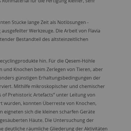
ohmaterial für die Fertigung kleiner, sehr
ten Stücke lange Zeit als Notlösungen ‒
usgefeilter Werkzeuge. Die Arbeit von Flavia
tender Bestandteil des altsteinzeitlichen
ecyclingprodukte hin. Für die Qesem-Höhle
ten und Knochen beim Zerlegen von Tieren, aber
esonders günstigen Erhaltungsbedingungen der
viert. Mithilfe mikroskopischer und chemischer
 of Prehistoric Artefacts“ unter Leitung von
hrt wurden, konnten Überreste von Knochen,
 eigneten sich die kleinen scharfen Geräte
gesäuberten Häute. Die Untersuchung der
ne deutliche räumliche Gliederung der Aktivitäten