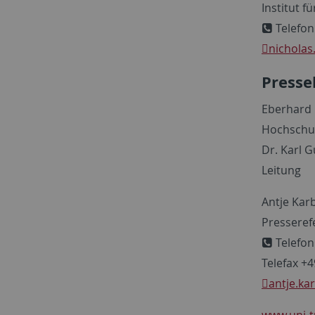
Institut f
Telefon
nicholas
Presse
Eberhard 
Hochschu
Dr. Karl G
Leitung
Antje Kar
Presseref
Telefon
Telefax +
antje.ka
www.uni-t