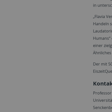
in unters
„Flavia V
Handeln s
Laudatori
Humans“ d
einer ziel
Ähnliches
Der mit 5
EiszeitQue
Kontak
Professor
Universit
Senckenbe