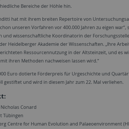
chiedliche Bereiche der Höhle hin.
enditti hat mit ihrem breiten Repertoire von Untersuchungs
chon unseren Vorfahren vor 400.000 Jahren zu eigen war“, s
n und wissenschaftliche Koordinatorin der Forschungsstelle 
er Heidelberger Akademie der Wissenschaften. „Ihre Arbeit
gerichteten Ressourcennutzung in der Altsteinzeit, und es w
 mit ihren Methoden nachweisen lassen wird.“
000 Euro dotierte Förderpreis für Urgeschichte und Quartä
ll gestiftet und wird in diesem Jahr zum 22. Mal verliehen.
t:
 Nicholas Conard
ät Tübingen
rg Centre for Human Evolution and Palaeoenvironment (H