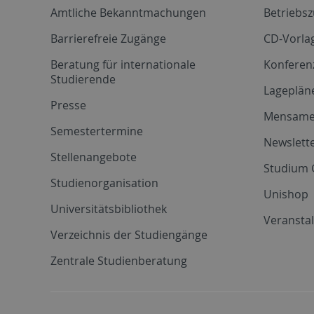
Amtliche Bekanntmachungen
Betriebs
Barrierefreie Zugänge
CD-Vorla
Beratung für internationale
Konferen
Studierende
Lageplän
Presse
Mensam
Semestertermine
Newslette
Stellenangebote
Studium 
Studienorganisation
Unishop
Universitätsbibliothek
Veransta
Verzeichnis der Studiengänge
Zentrale Studienberatung