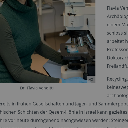
Flavia Ve
Archäolog
einem Mas
schloss s
arbeitet h
Professor
Doktorarb
Freilandf
Recycling
keinesweg
Dr. Flavia Venditti
archäolog
ereits in frühen Gesellschaften und Jäger- und Sammlerpopu
thischen Schichten der Qesem-Höhle in Israel kann gezieltes
ahre vor heute durchgehend nachgewiesen werden: Steingerät