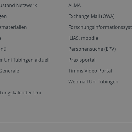
zustand Netzwerk
ALMA
gen
Exchange Mail (OWA)
zmaterialien
Forschungsinformationssyst
e
ILIAS, moodle
enü
Personensuche (EPV)
r Uni Tübingen aktuell
Praxisportal
Generale
Timms Video Portal
Webmail Uni Tübingen
ltungskalender Uni