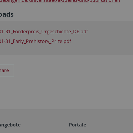
oads
01-31_Förderpreis_Urgeschichte_DE.pdf
01-31_Early_Prehistory_Prize.pdf
hare
Angebote
Portale