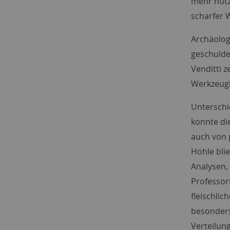
mehr nutz
scharfer 
Archäolog
geschulde
Venditti z
Werkzeugk
Unterschi
konnte di
auch von 
Höhle bli
Analysen, 
Professor
fleischli
besonders
Verteilung