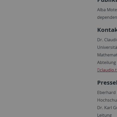
Alba Motes
dependen
Kontak
Dr. Claud
Universit
Mathemati
Abteilung
claudio.
Presse
Eberhard 
Hochschu
Dr. Karl G
Leitung