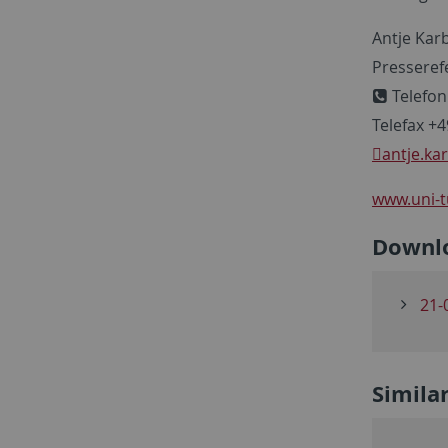
Antje Kar
Presseref
Telefon
Telefax +
antje.ka
www.uni-t
Downl
21-
Simila