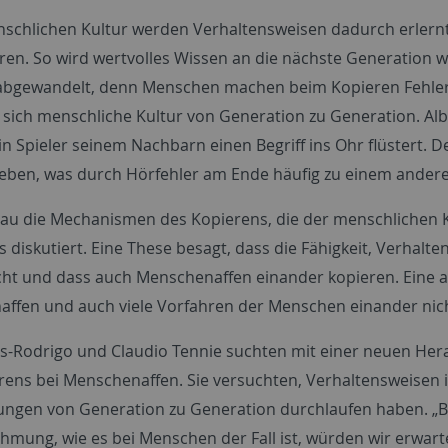
nschlichen Kultur werden Verhaltensweisen dadurch erlern
ren. So wird wertvolles Wissen an die nächste Generation 
t abgewandelt, denn Menschen machen beim Kopieren Fehler 
sich menschliche Kultur von Generation zu Generation. Alba 
n Spieler seinem Nachbarn einen Begriff ins Ohr flüstert. De
eben, was durch Hörfehler am Ende häufig zu einem andere
u die Mechanismen des Kopierens, die der menschlichen Ku
 diskutiert. Eine These besagt, dass die Fähigkeit, Verhalte
cht und dass auch Menschenaffen einander kopieren. Eine 
ffen und auch viele Vorfahren der Menschen einander nich
s-Rodrigo und Claudio Tennie suchten mit einer neuen He
rens bei Menschenaffen. Sie versuchten, Verhaltensweisen in
ngen von Generation zu Generation durchlaufen haben. „Be
mung, wie es bei Menschen der Fall ist, würden wir erwarten