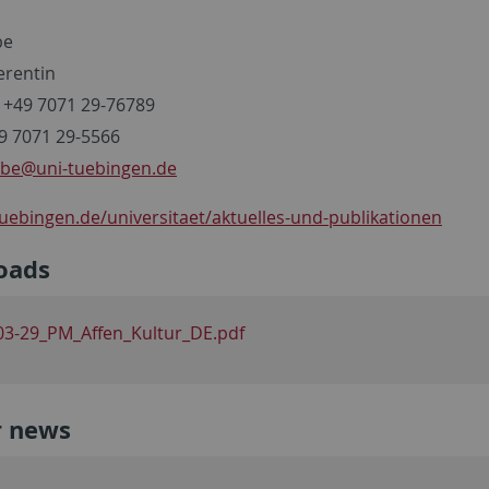
be
erentin
 +49 7071 29-76789
49 7071 29-5566
rbe
@uni-tuebingen.de
uebingen.de/universitaet/aktuelles-und-publikationen
oads
03-29_PM_Affen_Kultur_DE.pdf
r news