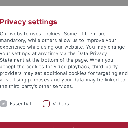
UNI A-Z
KONTAKT
Privacy settings
Our website uses cookies. Some of them are
mandatory, while others allow us to improve your
experience while using our website. You may change
your settings at any time via the Data Privacy
TUDIUM
Statement at the bottom of the page. When you
FORSCHUNG
EINRICHTUNGE
accept the cookies for video playback, third-party
providers may set additional cookies for targeting and
les und Publikationen
Campusleben
Im Dialog
Karriere
advertising purposes and your data may be linked to
the third party’s other services.
s und Publikationen
Pressemitteilungen
Archiv
Essential
Videos
mitteilungen Archiv