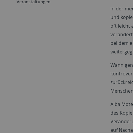
Veranstaltungen
In der me
und kopie
oft leich
verändert 
bei dem ei
weitergeg
Wann gena
kontrovers
zurückrei
Menschena
Alba Mote
des Kopie
Veränderu
auf Nachah