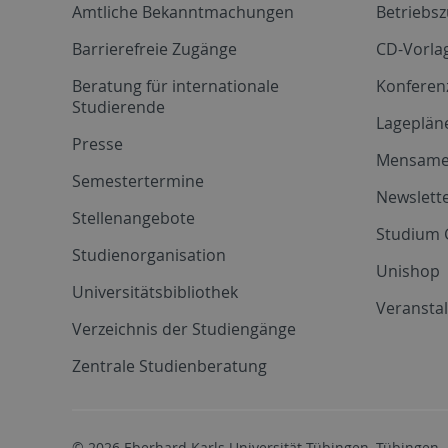
Amtliche Bekanntmachungen
Betriebs
Barrierefreie Zugänge
CD-Vorla
Beratung für internationale
Konferen
Studierende
Lageplän
Presse
Mensam
Semestertermine
Newslette
Stellenangebote
Studium 
Studienorganisation
Unishop
Universitätsbibliothek
Veransta
Verzeichnis der Studiengänge
Zentrale Studienberatung
© 2026 Eberhard Karls Universität Tübingen, Tübingen