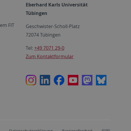
Eberhard Karls Universität
Tübingen
em FIT
Geschwister-Scholl-Platz
72074 Tübingen
Tel:
+49 7071 29-0
Zum Kontaktformular
Instagram
LinkedIn
Facebook
Youtube
Mastodon
Bluesky
Datenschutzerklärung
Barrierefreiheit
印刷