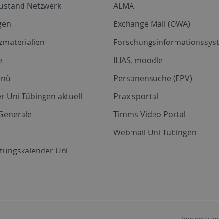
zustand Netzwerk
ALMA
gen
Exchange Mail (OWA)
zmaterialien
Forschungsinformationssyst
e
ILIAS, moodle
enü
Personensuche (EPV)
r Uni Tübingen aktuell
Praxisportal
Generale
Timms Video Portal
Webmail Uni Tübingen
ltungskalender Uni
Impressum