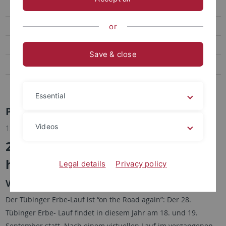
Social Media
Videos
or
Podcasts
Save & close
Personalia
Veranstaltungen
Essential
Pressemitteilungen Archiv
Videos
13.07.2021
28. Tübinger Erbe-Lauf findet
hybrid statt
Legal details
Privacy policy
Vorbereitungstraining startet am 27. Juli
Der Tübinger Erbe-Lauf ist “on the Road again”: Der 28.
Tübinger Erbe- Lauf findet in diesem Jahr am 18. und 19.
September statt. Nach einem virtuellen Lauf im vergangenen