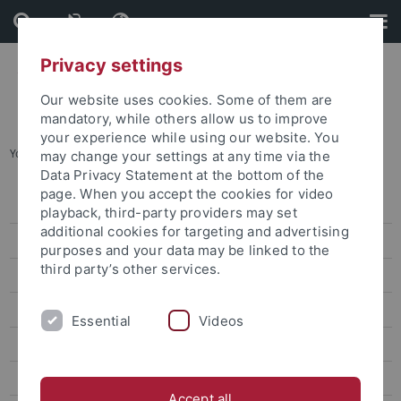
Skip
Skip
to
to
content
footer
Privacy settings
Our website uses cookies. Some of them are
mandatory, while others allow us to improve
your experience while using our website. You
You are here:
Startseite
...
Archiv
may change your settings at any time via the
Data Privacy Statement at the bottom of the
page. When you accept the cookies for video
Pressemitteilungen
playback, third-party providers may set
additional cookies for targeting and advertising
Archiv
purposes and your data may be linked to the
third party’s other services.
attempto online
Newsletter Uni Tübingen aktuell
Essential
Videos
Forschungsmagazin Attempto
Publikationen
Accept all