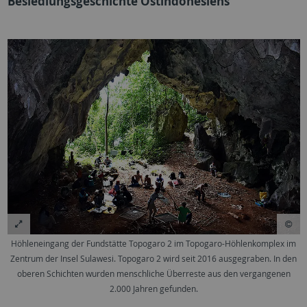
Besiedlungsgeschichte Ostindonesiens
Höhleneingang der Fundstätte Topogaro 2 im Topogaro-Höhlenkomplex im
Zentrum der Insel Sulawesi. Topogaro 2 wird seit 2016 ausgegraben. In den
oberen Schichten wurden menschliche Überreste aus den vergangenen
2.000 Jahren gefunden.