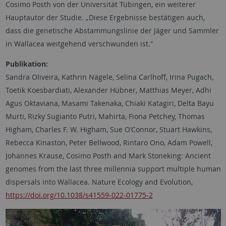
Cosimo Posth von der Universität Tübingen, ein weiterer
Hauptautor der Studie. „Diese Ergebnisse bestätigen auch,
dass die genetische Abstammungslinie der Jäger und Sammler
in Wallacea weitgehend verschwunden ist.“
Publikation:
Sandra Oliveira, Kathrin Nägele, Selina Carlhoff, Irina Pugach,
Toetik Koesbardiati, Alexander Hübner, Matthias Meyer, Adhi
Agus Oktaviana, Masami Takenaka, Chiaki Katagiri, Delta Bayu
Murti, Rizky Sugianto Putri, Mahirta, Fiona Petchey, Thomas
Higham, Charles F. W. Higham, Sue O’Connor, Stuart Hawkins,
Rebecca Kinaston, Peter Bellwood, Rintaro Ono, Adam Powell,
Johannes Krause, Cosimo Posth and Mark Stoneking: Ancient
genomes from the last three millennia support multiple human
dispersals into Wallacea. Nature Ecology and Evolution,
https://doi.org/10.1038/s41559-022-01775-2