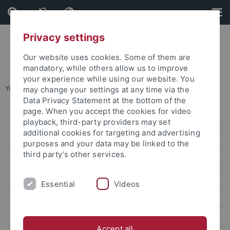
Skip
Skip
to
to
content
footer
Privacy settings
Our website uses cookies. Some of them are
mandatory, while others allow us to improve
your experience while using our website. You
You are here:
Startseite
...
Archiv
may change your settings at any time via the
Data Privacy Statement at the bottom of the
page. When you accept the cookies for video
Pressemitteilungen
playback, third-party providers may set
additional cookies for targeting and advertising
Archiv
purposes and your data may be linked to the
third party’s other services.
attempto online
Newsletter Uni Tübingen aktuell
Essential
Videos
Forschungsmagazin Attempto
Publikationen
Accept all