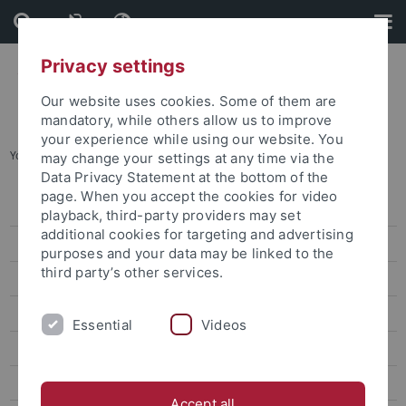
Skip
Skip
to
to
content
footer
Privacy settings
Our website uses cookies. Some of them are
mandatory, while others allow us to improve
your experience while using our website. You
You are here:
Startseite
...
Archiv
may change your settings at any time via the
Data Privacy Statement at the bottom of the
page. When you accept the cookies for video
Pressemitteilungen
playback, third-party providers may set
additional cookies for targeting and advertising
Archiv
purposes and your data may be linked to the
third party’s other services.
attempto online
Newsletter Uni Tübingen aktuell
Essential
Videos
Forschungsmagazin Attempto
Publikationen
Accept all