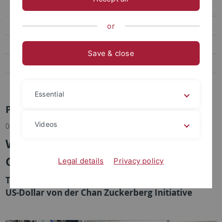
Social Media
Videos
or
Podcasts
Save & close
Personalia
Veranstaltungen
Essential
Pressemitteilungen Archiv
Videos
04.11.2022
Wie altern die Zellen in unserem
Gehirn?
Legal details
Privacy policy
Tübinger Forschungsprojekt erhält 1,6 Millionen
US-Dollar von der Chan Zuckerberg Initiative