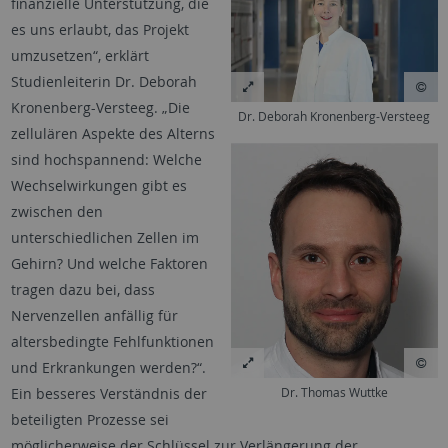
finanzielle Unterstützung, die
es uns erlaubt, das Projekt
umzusetzen“, erklärt
Studienleiterin Dr. Deborah
Kronenberg-Versteeg. „Die
Dr. Deborah Kronenberg-Versteeg
zellulären Aspekte des Alterns
sind hochspannend: Welche
Wechselwirkungen gibt es
zwischen den
unterschiedlichen Zellen im
Gehirn? Und welche Faktoren
tragen dazu bei, dass
Nervenzellen anfällig für
altersbedingte Fehlfunktionen
und Erkrankungen werden?“.
Dr. Thomas Wuttke
Ein besseres Verständnis der
beteiligten Prozesse sei
möglicherweise der Schlüssel zur Verlängerung der