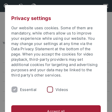
Skip
Skip
to
to
content
footer
Privacy settings
Our website uses cookies. Some of them are
mandatory, while others allow us to improve
your experience while using our website. You
You are here:
Startseite
...
Archiv
may change your settings at any time via the
Data Privacy Statement at the bottom of the
page. When you accept the cookies for video
Pressemitteilungen
playback, third-party providers may set
additional cookies for targeting and advertising
Archiv
purposes and your data may be linked to the
third party’s other services.
attempto online
Newsletter Uni Tübingen aktuell
Essential
Videos
Forschungsmagazin Attempto
Publikationen
Accept all