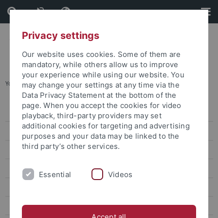
Skip
Skip
to
to
content
footer
Privacy settings
Our website uses cookies. Some of them are
mandatory, while others allow us to improve
your experience while using our website. You
You are here:
Startseite
...
Archiv
may change your settings at any time via the
Data Privacy Statement at the bottom of the
page. When you accept the cookies for video
Pressemitteilungen
playback, third-party providers may set
additional cookies for targeting and advertising
Archiv
purposes and your data may be linked to the
third party’s other services.
attempto online
Newsletter Uni Tübingen aktuell
Essential
Videos
Forschungsmagazin Attempto
Publikationen
Accept all