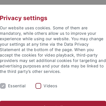
UNI A-Z
KONTAKT
Privacy settings
Our website uses cookies. Some of them are
mandatory, while others allow us to improve your
experience while using our website. You may change
your settings at any time via the Data Privacy
TUDIUM
Statement at the bottom of the page. When you
FORSCHUNG
EINRICHTUNGE
accept the cookies for video playback, third-party
providers may set additional cookies for targeting and
les und Publikationen
Campusleben
Im Dialog
Karriere
advertising purposes and your data may be linked to
the third party’s other services.
s und Publikationen
Pressemitteilungen
Archiv
Essential
Videos
emitteilungen - Archiv