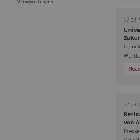
Veranstaltungen
27.08.
Unive
Zukun
Gemein
Württ
Rea
27.08.
Retin
von 
Presse
Grenzf