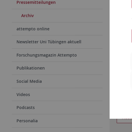
Pressemitteilungen
Archiv
attempto online
Newsletter Uni Tübingen aktuell
Forschungsmagazin Attempto
Publikationen
29.08.
Klima
Social Media
Pflan
Videos
Extrem
die ge
Podcasts
Rea
Personalia