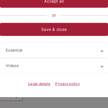
Accept all
or
Save & close
Essential
2019
wandel bedroht genetische Vielfalt europäischer
Videos
zen
e Temperaturen und Trockenheit durch den Klimawandel 
Legal details
Privacy policy
netische Vielfalt von…
d more