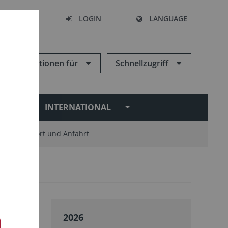
SEARCH
LOGIN
LANGUAGE
Informationen für
Schnellzugriff
N
INTERNATIONAL
Standort und Anfahrt
2026