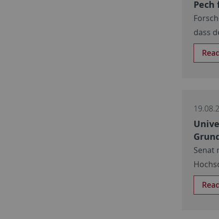
Pech 
Forsch
dass d
Rea
19.08.
Unive
Grund
Senat 
Hochsc
Rea