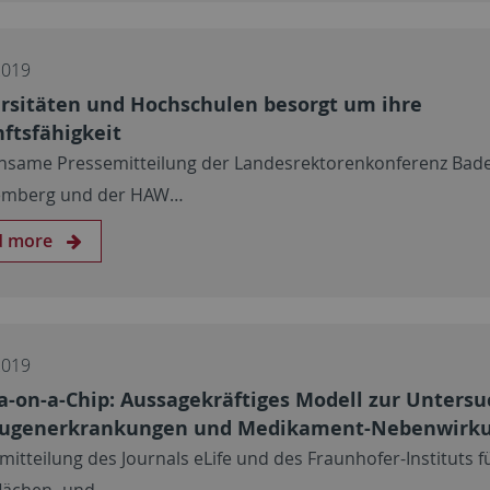
2019
rsitäten und Hochschulen besorgt um ihre
ftsfähigkeit
same Pressemitteilung der Landesrektorenkonferenz Bad
emberg und der HAW…
d more
2019
a-on-a-Chip: Aussagekräftiges Modell zur Unters
Augenerkrankungen und Medikament-Nebenwirk
mitteilung des Journals eLife und des Fraunhofer-Instituts f
lächen- und…