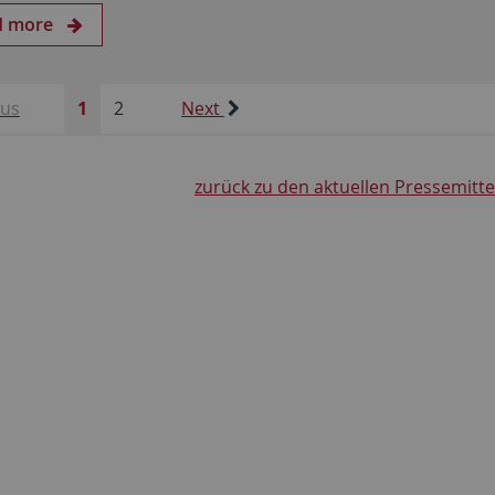
d more
ous
1
2
Next
zurück zu den aktuellen Pressemitt