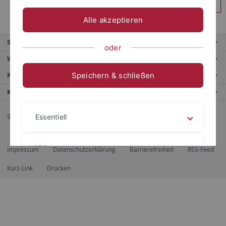
Anmelden
Alle akzeptieren
Service
oder
Weitere Angebote
Speichern & schließen
Portale
Kontaktinfo
© 2026 Eberhard Karls Universität Tübingen, Tübingen
Essentiell
Videos
Impressum
Datenschutzerklärung
Barrierefreiheit
RSS-Feed
Kurz-Link
Drucken
Impressum
Datenschutzerklärung