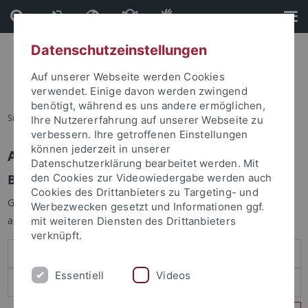
Direkt
Direkt
zum
zur
Inhalt
Fußleiste
Datenschutzeinstellungen
Auf unserer Webseite werden Cookies
verwendet. Einige davon werden zwingend
benötigt, während es uns andere ermöglichen,
Sie sind hier:
Startseite
Ihre Nutzererfahrung auf unserer Webseite zu
verbessern. Ihre getroffenen Einstellungen
können jederzeit in unserer
Anmelden
Datenschutzerklärung bearbeitet werden. Mit
Benutzeranmeldung
den Cookies zur Videowiedergabe werden auch
Cookies des Drittanbieters zu Targeting- und
Geben Sie Ihren Benutzernamen und Ihr Passwort an um sich
Werbezwecken gesetzt und Informationen ggf.
anzumelden:
mit weiteren Diensten des Drittanbieters
verknüpft.
Essentiell
Videos