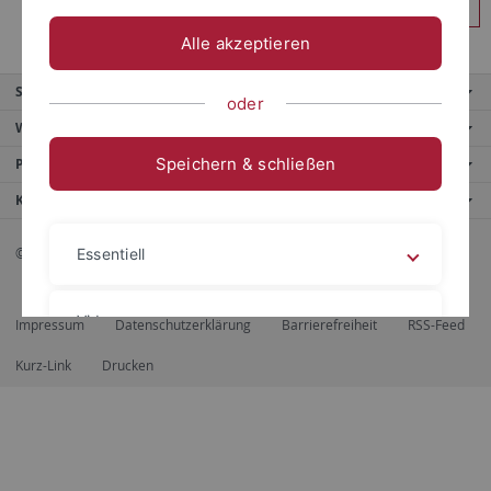
Anmelden
Alle akzeptieren
Service
oder
Weitere Angebote
Speichern & schließen
Portale
Kontaktinfo
© 2026 Eberhard Karls Universität Tübingen, Tübingen
Essentiell
Videos
Impressum
Datenschutzerklärung
Barrierefreiheit
RSS-Feed
Kurz-Link
Drucken
Impressum
Datenschutzerklärung