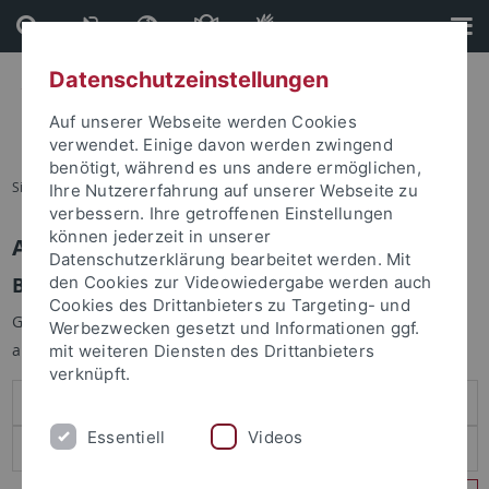
Direkt
Direkt
zum
zur
Inhalt
Fußleiste
Datenschutzeinstellungen
Auf unserer Webseite werden Cookies
verwendet. Einige davon werden zwingend
benötigt, während es uns andere ermöglichen,
Sie sind hier:
Startseite
Ihre Nutzererfahrung auf unserer Webseite zu
verbessern. Ihre getroffenen Einstellungen
können jederzeit in unserer
Anmelden
Datenschutzerklärung bearbeitet werden. Mit
Benutzeranmeldung
den Cookies zur Videowiedergabe werden auch
Cookies des Drittanbieters zu Targeting- und
Geben Sie Ihren Benutzernamen und Ihr Passwort an um sich
Werbezwecken gesetzt und Informationen ggf.
anzumelden:
mit weiteren Diensten des Drittanbieters
verknüpft.
Essentiell
Videos