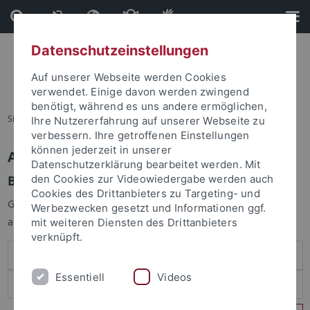
Direkt
Direkt
zum
zur
Inhalt
Fußleiste
Datenschutzeinstellungen
Auf unserer Webseite werden Cookies
verwendet. Einige davon werden zwingend
benötigt, während es uns andere ermöglichen,
Sie sind hier:
Startseite
Ihre Nutzererfahrung auf unserer Webseite zu
verbessern. Ihre getroffenen Einstellungen
können jederzeit in unserer
Anmelden
Datenschutzerklärung bearbeitet werden. Mit
Benutzeranmeldung
den Cookies zur Videowiedergabe werden auch
Cookies des Drittanbieters zu Targeting- und
Geben Sie Ihren Benutzernamen und Ihr Passwort an um sich
Werbezwecken gesetzt und Informationen ggf.
anzumelden:
mit weiteren Diensten des Drittanbieters
verknüpft.
Essentiell
Videos