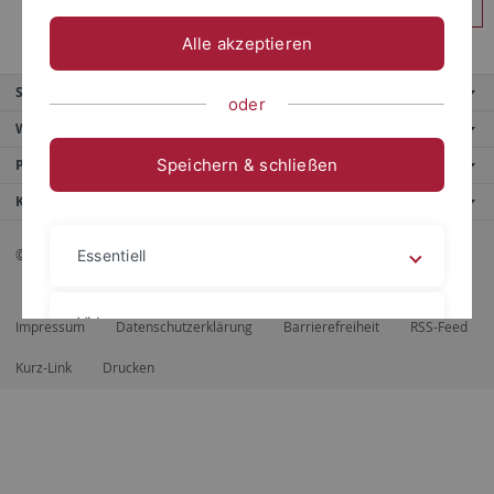
Anmelden
Alle akzeptieren
Service
oder
Weitere Angebote
Speichern & schließen
Portale
Kontaktinfo
© 2026 Eberhard Karls Universität Tübingen, Tübingen
Essentiell
Videos
Impressum
Datenschutzerklärung
Barrierefreiheit
RSS-Feed
Kurz-Link
Drucken
Impressum
Datenschutzerklärung