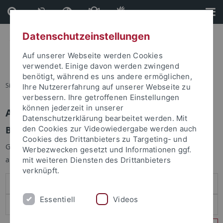
Direkt
Direkt
zum
zur
Inhalt
Fußleiste
Datenschutzeinstellungen
Auf unserer Webseite werden Cookies
verwendet. Einige davon werden zwingend
benötigt, während es uns andere ermöglichen,
Sie sind hier:
Startseite
Ihre Nutzererfahrung auf unserer Webseite zu
verbessern. Ihre getroffenen Einstellungen
können jederzeit in unserer
Anmelden
Datenschutzerklärung bearbeitet werden. Mit
Benutzeranmeldung
den Cookies zur Videowiedergabe werden auch
Cookies des Drittanbieters zu Targeting- und
Geben Sie Ihren Benutzernamen und Ihr Passwort an um sich
Werbezwecken gesetzt und Informationen ggf.
anzumelden:
mit weiteren Diensten des Drittanbieters
verknüpft.
Essentiell
Videos