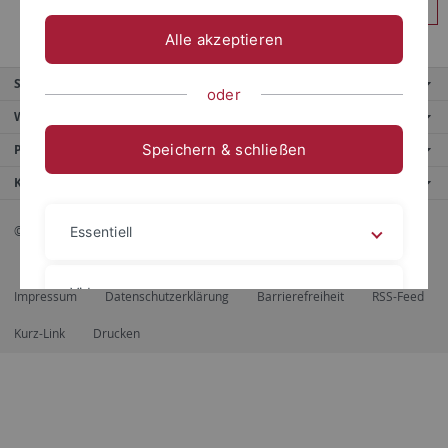
Anmelden
Alle akzeptieren
Service
oder
Weitere Angebote
Speichern & schließen
Portale
Kontaktinfo
© 2026 Eberhard Karls Universität Tübingen, Tübingen
Essentiell
Videos
Impressum
Datenschutzerklärung
Barrierefreiheit
RSS-Feed
Kurz-Link
Drucken
Impressum
Datenschutzerklärung