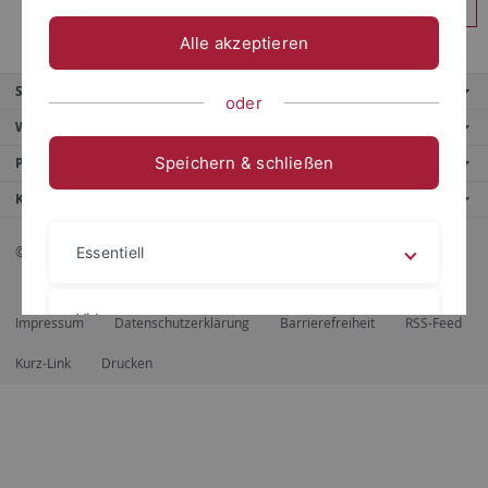
Anmelden
Alle akzeptieren
Service
oder
Weitere Angebote
Speichern & schließen
Portale
Kontaktinfo
© 2026 Eberhard Karls Universität Tübingen, Tübingen
Essentiell
Videos
Impressum
Datenschutzerklärung
Barrierefreiheit
RSS-Feed
Kurz-Link
Drucken
Impressum
Datenschutzerklärung