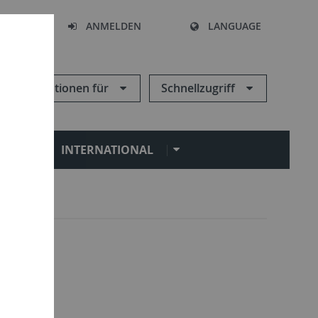
HEN
ANMELDEN
LANGUAGE
Informationen für
Schnellzugriff
N
INTERNATIONAL