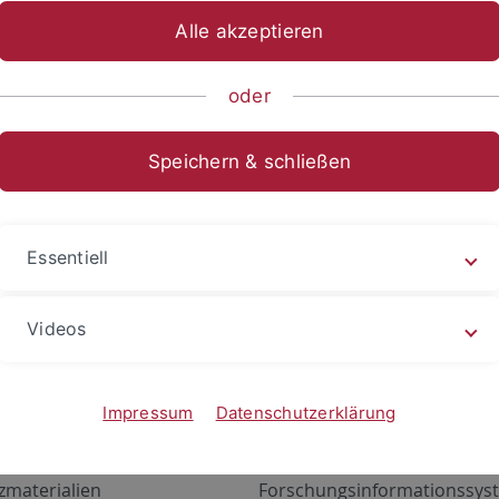
Alle akzeptieren
oder
Speichern & schließen
Essentiell
Videos
Angebote
Portale
zustand Netzwerk
ALMA
Impressum
Datenschutzerklärung
gen
Exchange Mail (OWA)
zmaterialien
Forschungsinformationssyst