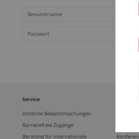
Service
Weitere 
Amtliche Bekanntmachungen
Betriebs
Barrierefreie Zugänge
CD-Vorla
Beratung für internationale
Konferen