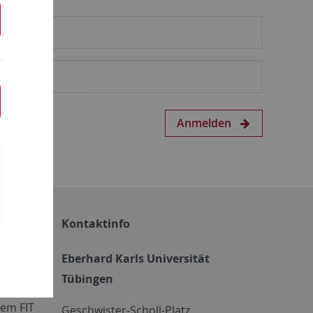
Anmelden
Kontaktinfo
Eberhard Karls Universität
Tübingen
em FIT
Geschwister-Scholl-Platz