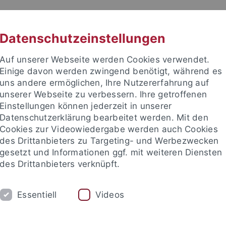
RACHE
UNI A-Z
KONTAKT
SUC
Datenschutzeinstellungen
Auf unserer Webseite werden Cookies verwendet.
Einige davon werden zwingend benötigt, während es
uns andere ermöglichen, Ihre Nutzererfahrung auf
unserer Webseite zu verbessern. Ihre getroffenen
TUDIUM
Einstellungen können jederzeit in unserer
FORSCHUNG
EINRICHTUNGE
Datenschutzerklärung bearbeitet werden. Mit den
Cookies zur Videowiedergabe werden auch Cookies
des Drittanbieters zu Targeting- und Werbezwecken
gesetzt und Informationen ggf. mit weiteren Diensten
des Drittanbieters verknüpft.
Essentiell
Videos
t an um sich anzumelden: