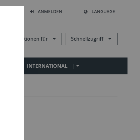
HEN
ANMELDEN
LANGUAGE
Informationen für
Schnellzugriff
N
INTERNATIONAL