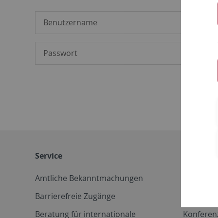
Service
Weitere 
Amtliche Bekanntmachungen
Betriebs
Barrierefreie Zugänge
CD-Vorla
Beratung für internationale
Konferen