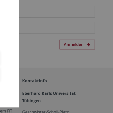
Anmelden
Kontaktinfo
Eberhard Karls Universität
Tübingen
em FIT
Geschwister-Scholl-Platz