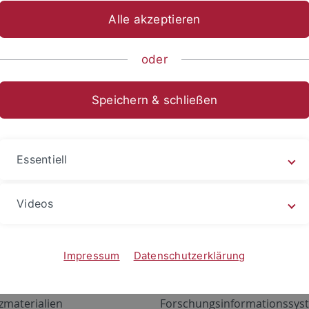
Alle akzeptieren
oder
Speichern & schließen
Essentiell
Videos
Angebote
Portale
zustand Netzwerk
ALMA
Impressum
Datenschutzerklärung
gen
Exchange Mail (OWA)
zmaterialien
Forschungsinformationssyst