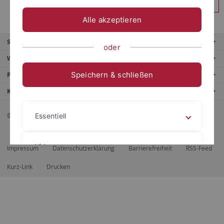
Anmelden
Alle akzeptieren
Service
oder
Weitere Angebote
Speichern & schließen
Portale
Kontaktinfo
© 2026 Eberhard Karls Universität Tübingen, Tübingen
Essentiell
Videos
Impressum
Datenschutzerklärung
Barrierefreiheit
RSS-Feed
Kurz-Link
Drucken
Impressum
Datenschutzerklärung