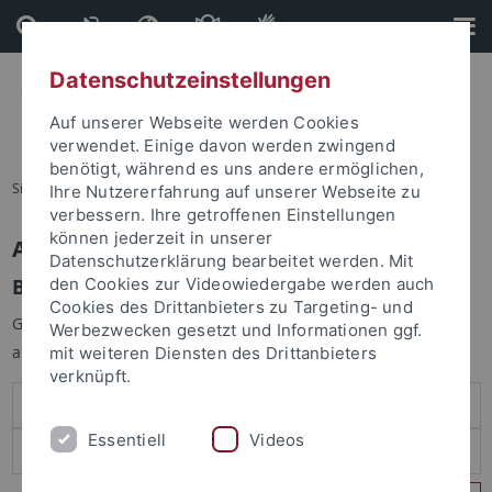
Direkt
Direkt
zum
zur
Inhalt
Fußleiste
Datenschutzeinstellungen
Auf unserer Webseite werden Cookies
verwendet. Einige davon werden zwingend
benötigt, während es uns andere ermöglichen,
Sie sind hier:
Startseite
Ihre Nutzererfahrung auf unserer Webseite zu
verbessern. Ihre getroffenen Einstellungen
können jederzeit in unserer
Anmelden
Datenschutzerklärung bearbeitet werden. Mit
Benutzeranmeldung
den Cookies zur Videowiedergabe werden auch
Cookies des Drittanbieters zu Targeting- und
Geben Sie Ihren Benutzernamen und Ihr Passwort an um sich
Werbezwecken gesetzt und Informationen ggf.
anzumelden:
mit weiteren Diensten des Drittanbieters
verknüpft.
Essentiell
Videos