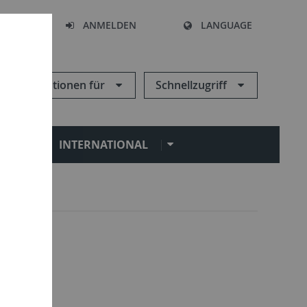
HEN
ANMELDEN
LANGUAGE
Informationen für
Schnellzugriff
N
INTERNATIONAL