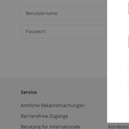
Service
Weitere 
Amtliche Bekanntmachungen
Betriebs
Barrierefreie Zugänge
CD-Vorla
Beratung für internationale
Konferen