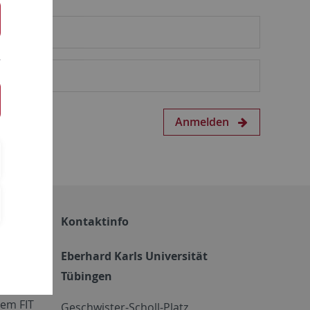
Anmelden
Kontaktinfo
Eberhard Karls Universität
Tübingen
em FIT
Geschwister-Scholl-Platz