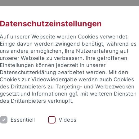
RACHE
UNI A-Z
KONTAKT
SUC
Datenschutzeinstellungen
Auf unserer Webseite werden Cookies verwendet.
Einige davon werden zwingend benötigt, während es
uns andere ermöglichen, Ihre Nutzererfahrung auf
unserer Webseite zu verbessern. Ihre getroffenen
TUDIUM
Einstellungen können jederzeit in unserer
FORSCHUNG
EINRICHTUNGE
Datenschutzerklärung bearbeitet werden. Mit den
Cookies zur Videowiedergabe werden auch Cookies
des Drittanbieters zu Targeting- und Werbezwecken
gesetzt und Informationen ggf. mit weiteren Diensten
des Drittanbieters verknüpft.
Essentiell
Videos
t an um sich anzumelden: