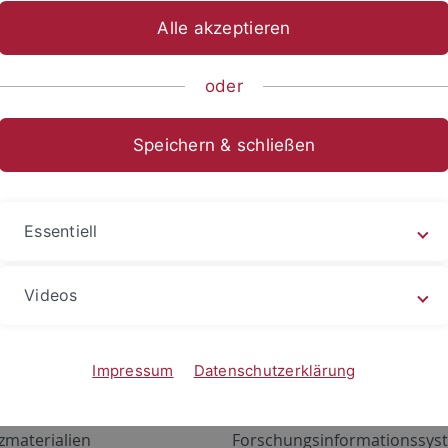
Alle akzeptieren
oder
Speichern & schließen
Essentiell
Videos
Angebote
Portale
zustand Netzwerk
ALMA
Impressum
Datenschutzerklärung
gen
Exchange Mail (OWA)
zmaterialien
Forschungsinformationssyst