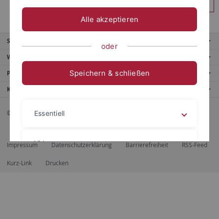
Anmelden
Alle akzeptieren
Service
oder
Weitere Angebote
Speichern & schließen
Portale
Kontaktinfo
© 2026 Eberhard Karls Universität Tübingen, Tübingen
Essentiell
Videos
Impressum
Datenschutzerklärung
Barrierefreiheit
RSS-Feed
Kurz-Link
Drucken
Impressum
Datenschutzerklärung