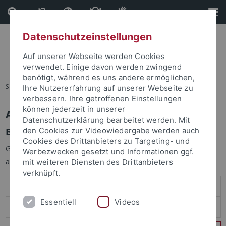
Direkt
Direkt
zum
zur
Inhalt
Fußleiste
Datenschutzeinstellungen
Auf unserer Webseite werden Cookies
verwendet. Einige davon werden zwingend
benötigt, während es uns andere ermöglichen,
Sie sind hier:
Startseite
Ihre Nutzererfahrung auf unserer Webseite zu
verbessern. Ihre getroffenen Einstellungen
können jederzeit in unserer
Anmelden
Datenschutzerklärung bearbeitet werden. Mit
Benutzeranmeldung
den Cookies zur Videowiedergabe werden auch
Cookies des Drittanbieters zu Targeting- und
Geben Sie Ihren Benutzernamen und Ihr Passwort an um sich
Werbezwecken gesetzt und Informationen ggf.
anzumelden:
mit weiteren Diensten des Drittanbieters
verknüpft.
Essentiell
Videos