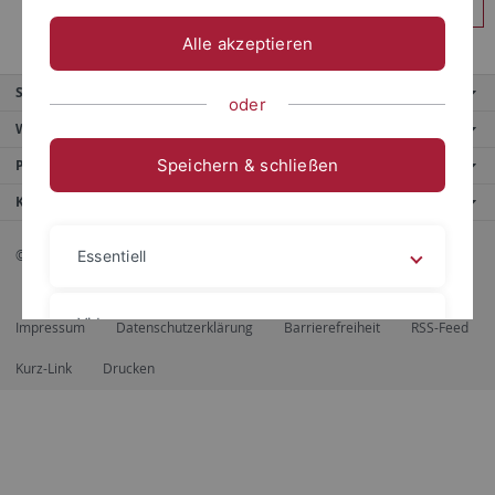
Anmelden
Alle akzeptieren
Service
oder
Weitere Angebote
Speichern & schließen
Portale
Kontaktinfo
© 2026 Eberhard Karls Universität Tübingen, Tübingen
Essentiell
Videos
Impressum
Datenschutzerklärung
Barrierefreiheit
RSS-Feed
Kurz-Link
Drucken
Impressum
Datenschutzerklärung