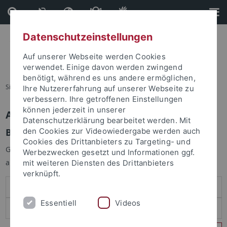
Direkt
Direkt
zum
zur
Inhalt
Fußleiste
Datenschutzeinstellungen
Auf unserer Webseite werden Cookies
verwendet. Einige davon werden zwingend
benötigt, während es uns andere ermöglichen,
Sie sind hier:
Startseite
Ihre Nutzererfahrung auf unserer Webseite zu
verbessern. Ihre getroffenen Einstellungen
können jederzeit in unserer
Anmelden
Datenschutzerklärung bearbeitet werden. Mit
Benutzeranmeldung
den Cookies zur Videowiedergabe werden auch
Cookies des Drittanbieters zu Targeting- und
Geben Sie Ihren Benutzernamen und Ihr Passwort an um sich
Werbezwecken gesetzt und Informationen ggf.
anzumelden:
mit weiteren Diensten des Drittanbieters
verknüpft.
Essentiell
Videos