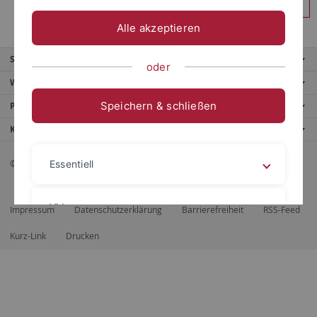
Anmelden
Alle akzeptieren
Service
oder
Weitere Angebote
Speichern & schließen
Portale
Kontaktinfo
© 2026 Eberhard Karls Universität Tübingen, Tübingen
Essentiell
Videos
Impressum
Datenschutzerklärung
Barrierefreiheit
RSS-Feed
Kurz-Link
Drucken
Impressum
Datenschutzerklärung