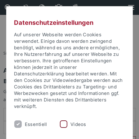
Direkt
Direkt
zum
zur
Inhalt
Fußleiste
Datenschutzeinstellungen
Auf unserer Webseite werden Cookies
verwendet. Einige davon werden zwingend
benötigt, während es uns andere ermöglichen,
Sie sind hier:
Startseite
Ihre Nutzererfahrung auf unserer Webseite zu
verbessern. Ihre getroffenen Einstellungen
können jederzeit in unserer
Anmelden
Datenschutzerklärung bearbeitet werden. Mit
Benutzeranmeldung
den Cookies zur Videowiedergabe werden auch
Cookies des Drittanbieters zu Targeting- und
Geben Sie Ihren Benutzernamen und Ihr Passwort an um sich
Werbezwecken gesetzt und Informationen ggf.
anzumelden:
mit weiteren Diensten des Drittanbieters
verknüpft.
Essentiell
Videos