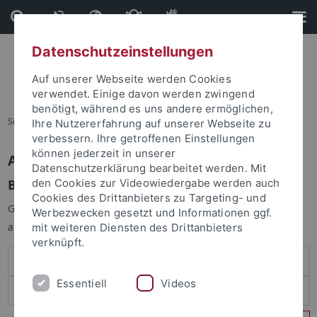
Direkt
Direkt
zum
zur
Inhalt
Fußleiste
Datenschutzeinstellungen
Auf unserer Webseite werden Cookies
verwendet. Einige davon werden zwingend
benötigt, während es uns andere ermöglichen,
Sie sind hier:
Startseite
Ihre Nutzererfahrung auf unserer Webseite zu
verbessern. Ihre getroffenen Einstellungen
können jederzeit in unserer
Anmelden
Datenschutzerklärung bearbeitet werden. Mit
Benutzeranmeldung
den Cookies zur Videowiedergabe werden auch
Cookies des Drittanbieters zu Targeting- und
Geben Sie Ihren Benutzernamen und Ihr Passwort an um sich
Werbezwecken gesetzt und Informationen ggf.
anzumelden:
mit weiteren Diensten des Drittanbieters
verknüpft.
Essentiell
Videos