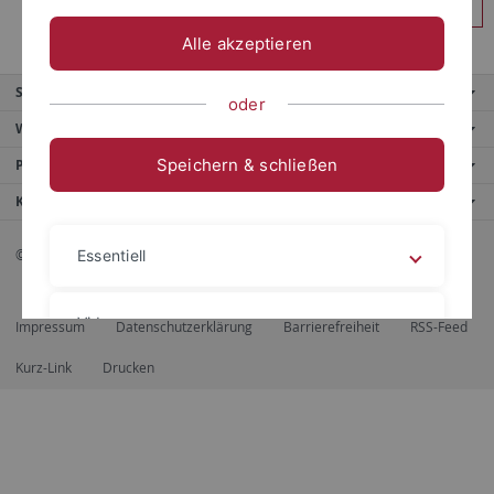
Anmelden
Alle akzeptieren
Service
oder
Weitere Angebote
Speichern & schließen
Portale
Kontaktinfo
© 2026 Eberhard Karls Universität Tübingen, Tübingen
Essentiell
Videos
Impressum
Datenschutzerklärung
Barrierefreiheit
RSS-Feed
Kurz-Link
Drucken
Impressum
Datenschutzerklärung