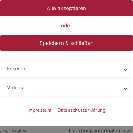
Alle akzeptieren
oder
Speichern & schließen
Essentiell
Videos
Angebote
Portale
zustand Netzwerk
ALMA
Impressum
Datenschutzerklärung
gen
Exchange Mail (OWA)
zmaterialien
Forschungsinformationssyst