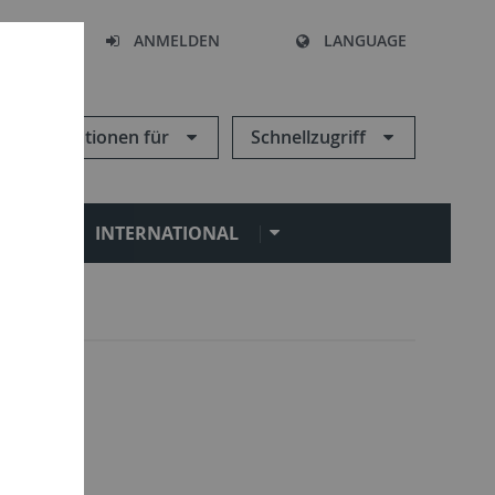
HEN
ANMELDEN
LANGUAGE
Informationen für
Schnellzugriff
N
INTERNATIONAL