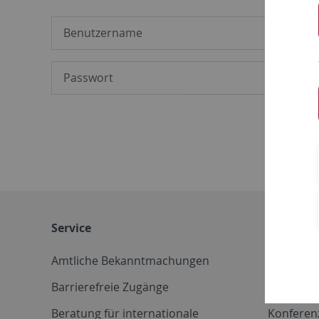
Service
Weitere 
Amtliche Bekanntmachungen
Betriebs
Barrierefreie Zugänge
CD-Vorla
Beratung für internationale
Konferen