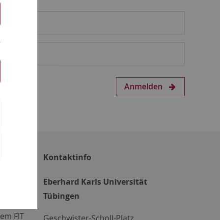
Anmelden
Kontaktinfo
Eberhard Karls Universität
Tübingen
em FIT
Geschwister-Scholl-Platz