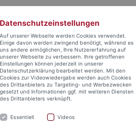
RACHE
UNI A-Z
KONTAKT
SUC
Datenschutzeinstellungen
Auf unserer Webseite werden Cookies verwendet.
Einige davon werden zwingend benötigt, während es
uns andere ermöglichen, Ihre Nutzererfahrung auf
unserer Webseite zu verbessern. Ihre getroffenen
TUDIUM
Einstellungen können jederzeit in unserer
FORSCHUNG
EINRICHTUNGE
Datenschutzerklärung bearbeitet werden. Mit den
Cookies zur Videowiedergabe werden auch Cookies
des Drittanbieters zu Targeting- und Werbezwecken
gesetzt und Informationen ggf. mit weiteren Diensten
des Drittanbieters verknüpft.
Essentiell
Videos
t an um sich anzumelden: