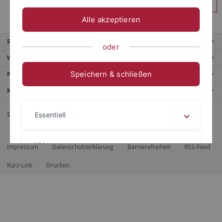
Anmelden
Alle akzeptieren
Service
oder
Weitere Angebote
Speichern & schließen
Portale
Kontaktinfo
© 2026 Eberhard Karls Universität Tübingen, Tübingen
Essentiell
Videos
Impressum
Datenschutzerklärung
Barrierefreiheit
RSS-Feed
Kurz-Link
Drucken
Impressum
Datenschutzerklärung