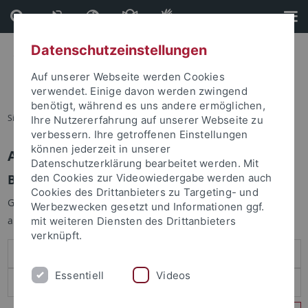
Direkt
Direkt
zum
zur
Inhalt
Fußleiste
Datenschutzeinstellungen
Auf unserer Webseite werden Cookies
verwendet. Einige davon werden zwingend
benötigt, während es uns andere ermöglichen,
Sie sind hier:
Startseite
Ihre Nutzererfahrung auf unserer Webseite zu
verbessern. Ihre getroffenen Einstellungen
können jederzeit in unserer
Anmelden
Datenschutzerklärung bearbeitet werden. Mit
Benutzeranmeldung
den Cookies zur Videowiedergabe werden auch
Cookies des Drittanbieters zu Targeting- und
Geben Sie Ihren Benutzernamen und Ihr Passwort an um sich
Werbezwecken gesetzt und Informationen ggf.
anzumelden:
mit weiteren Diensten des Drittanbieters
verknüpft.
Essentiell
Videos