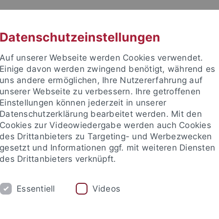
RACHE
UNI A-Z
KONTAKT
SUC
Datenschutzeinstellungen
Auf unserer Webseite werden Cookies verwendet.
Einige davon werden zwingend benötigt, während es
uns andere ermöglichen, Ihre Nutzererfahrung auf
unserer Webseite zu verbessern. Ihre getroffenen
TUDIUM
Einstellungen können jederzeit in unserer
FORSCHUNG
EINRICHTUNGE
Datenschutzerklärung bearbeitet werden. Mit den
Cookies zur Videowiedergabe werden auch Cookies
des Drittanbieters zu Targeting- und Werbezwecken
gesetzt und Informationen ggf. mit weiteren Diensten
des Drittanbieters verknüpft.
Essentiell
Videos
t an um sich anzumelden: