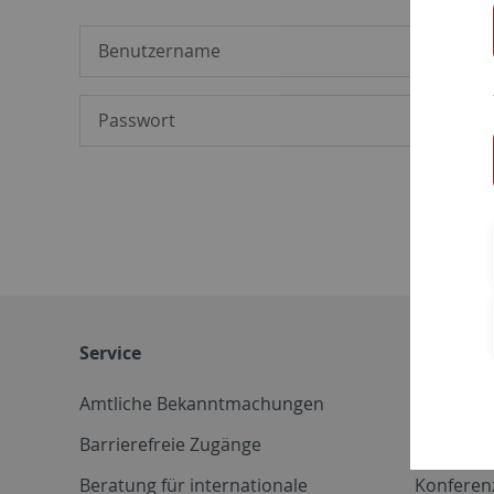
Service
Weitere 
Amtliche Bekanntmachungen
Betriebs
Barrierefreie Zugänge
CD-Vorla
Beratung für internationale
Konferen