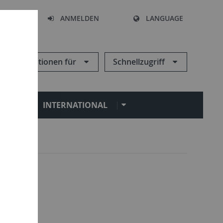
HEN
ANMELDEN
LANGUAGE
Informationen für
Schnellzugriff
N
INTERNATIONAL