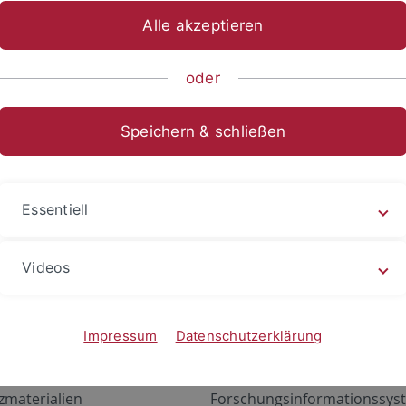
Alle akzeptieren
oder
Speichern & schließen
Essentiell
Videos
Angebote
Portale
zustand Netzwerk
ALMA
Impressum
Datenschutzerklärung
gen
Exchange Mail (OWA)
zmaterialien
Forschungsinformationssyst