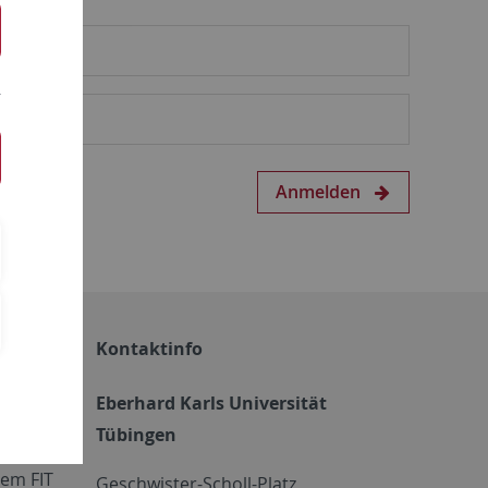
Anmelden
Kontaktinfo
Eberhard Karls Universität
Tübingen
em FIT
Geschwister-Scholl-Platz