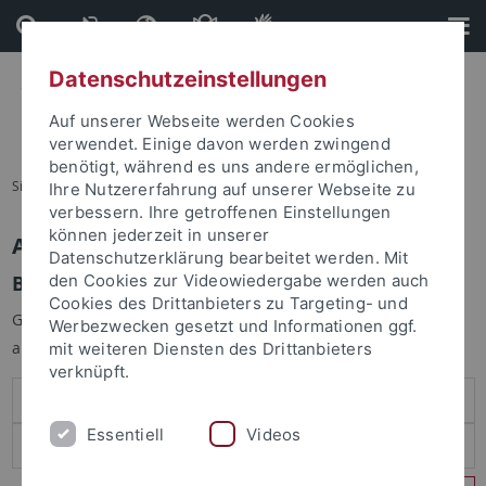
Direkt
Direkt
zum
zur
Inhalt
Fußleiste
Datenschutzeinstellungen
Auf unserer Webseite werden Cookies
verwendet. Einige davon werden zwingend
benötigt, während es uns andere ermöglichen,
Sie sind hier:
Startseite
Ihre Nutzererfahrung auf unserer Webseite zu
verbessern. Ihre getroffenen Einstellungen
können jederzeit in unserer
Anmelden
Datenschutzerklärung bearbeitet werden. Mit
Benutzeranmeldung
den Cookies zur Videowiedergabe werden auch
Cookies des Drittanbieters zu Targeting- und
Geben Sie Ihren Benutzernamen und Ihr Passwort an um sich
Werbezwecken gesetzt und Informationen ggf.
anzumelden:
mit weiteren Diensten des Drittanbieters
verknüpft.
Essentiell
Videos