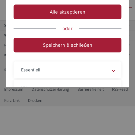
Anmelden
Alle akzeptieren
Service
oder
Weitere Angebote
Speichern & schließen
Portale
Kontaktinfo
© 2026 Eberhard Karls Universität Tübingen, Tübingen
Essentiell
Videos
Impressum
Datenschutzerklärung
Barrierefreiheit
RSS-Feed
Kurz-Link
Drucken
Impressum
Datenschutzerklärung