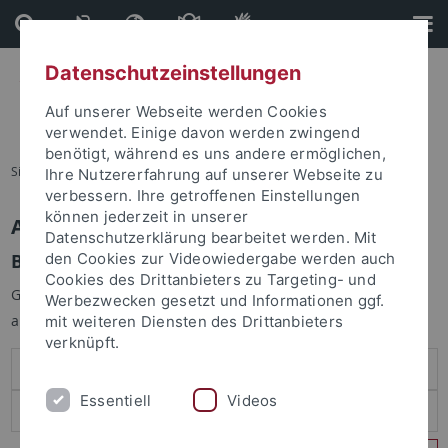
Direkt
Direkt
zum
zur
Inhalt
Fußleiste
Datenschutzeinstellungen
Auf unserer Webseite werden Cookies
verwendet. Einige davon werden zwingend
benötigt, während es uns andere ermöglichen,
Sie sind hier:
Startseite
Ihre Nutzererfahrung auf unserer Webseite zu
verbessern. Ihre getroffenen Einstellungen
können jederzeit in unserer
Anmelden
Datenschutzerklärung bearbeitet werden. Mit
Benutzeranmeldung
den Cookies zur Videowiedergabe werden auch
Cookies des Drittanbieters zu Targeting- und
Geben Sie Ihren Benutzernamen und Ihr Passwort an um sich
Werbezwecken gesetzt und Informationen ggf.
anzumelden:
mit weiteren Diensten des Drittanbieters
verknüpft.
Essentiell
Videos