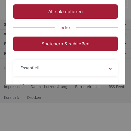
Anmelden
Alle akzeptieren
Service
oder
Weitere Angebote
Speichern & schließen
Portale
Kontaktinfo
© 2026 Eberhard Karls Universität Tübingen, Tübingen
Essentiell
Videos
Impressum
Datenschutzerklärung
Barrierefreiheit
RSS-Feed
Kurz-Link
Drucken
Impressum
Datenschutzerklärung