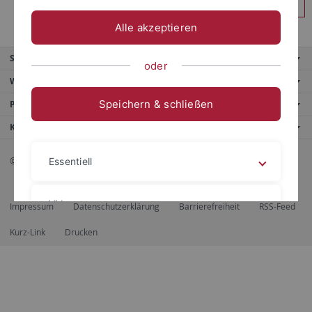
Anmelden
Alle akzeptieren
Service
oder
Weitere Angebote
Speichern & schließen
Portale
Kontaktinfo
© 2026 Eberhard Karls Universität Tübingen, Tübingen
Essentiell
Videos
Impressum
Datenschutzerklärung
Barrierefreiheit
RSS-Feed
Kurz-Link
Drucken
Impressum
Datenschutzerklärung