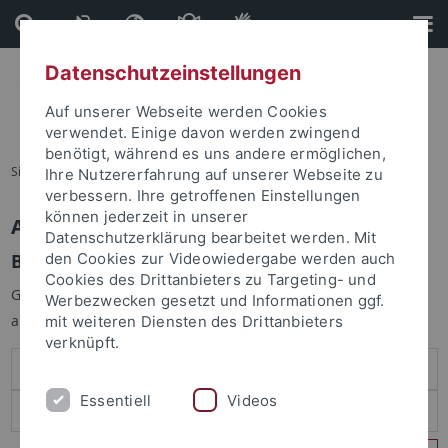
Direkt
Direkt
zum
zur
Inhalt
Fußleiste
Datenschutzeinstellungen
Auf unserer Webseite werden Cookies
verwendet. Einige davon werden zwingend
benötigt, während es uns andere ermöglichen,
Sie sind hier:
Startseite
Ihre Nutzererfahrung auf unserer Webseite zu
verbessern. Ihre getroffenen Einstellungen
können jederzeit in unserer
Anmelden
Datenschutzerklärung bearbeitet werden. Mit
Benutzeranmeldung
den Cookies zur Videowiedergabe werden auch
Cookies des Drittanbieters zu Targeting- und
Geben Sie Ihren Benutzernamen und Ihr Passwort an um sich
Werbezwecken gesetzt und Informationen ggf.
anzumelden:
mit weiteren Diensten des Drittanbieters
verknüpft.
Essentiell
Videos