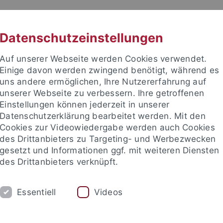
RACHE
UNI A-Z
KONTAKT
SUC
Datenschutzeinstellungen
Auf unserer Webseite werden Cookies verwendet.
Einige davon werden zwingend benötigt, während es
uns andere ermöglichen, Ihre Nutzererfahrung auf
unserer Webseite zu verbessern. Ihre getroffenen
TUDIUM
Einstellungen können jederzeit in unserer
FORSCHUNG
EINRICHTUNGE
Datenschutzerklärung bearbeitet werden. Mit den
Cookies zur Videowiedergabe werden auch Cookies
des Drittanbieters zu Targeting- und Werbezwecken
gesetzt und Informationen ggf. mit weiteren Diensten
des Drittanbieters verknüpft.
Essentiell
Videos
t an um sich anzumelden: