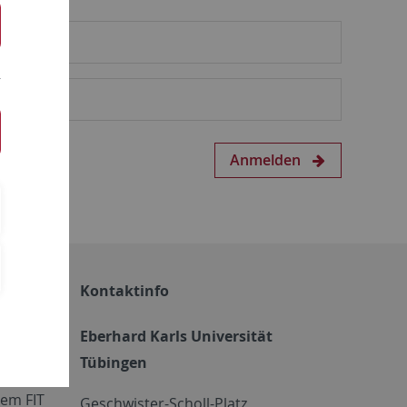
Anmelden
Kontaktinfo
Eberhard Karls Universität
Tübingen
em FIT
Geschwister-Scholl-Platz