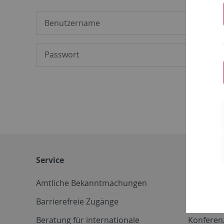
Service
Weitere 
Amtliche Bekanntmachungen
Betriebs
Barrierefreie Zugänge
CD-Vorla
Beratung für internationale
Konferen