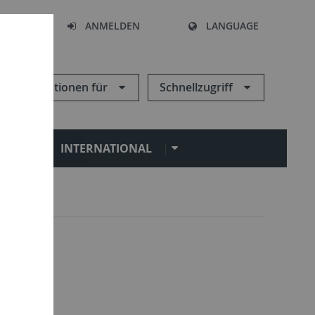
HEN
ANMELDEN
LANGUAGE
Informationen für
Schnellzugriff
N
INTERNATIONAL