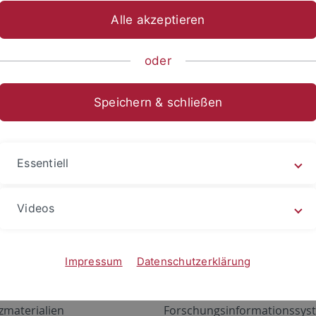
Alle akzeptieren
oder
Speichern & schließen
Essentiell
Videos
Angebote
Portale
zustand Netzwerk
ALMA
Impressum
Datenschutzerklärung
gen
Exchange Mail (OWA)
zmaterialien
Forschungsinformationssyst