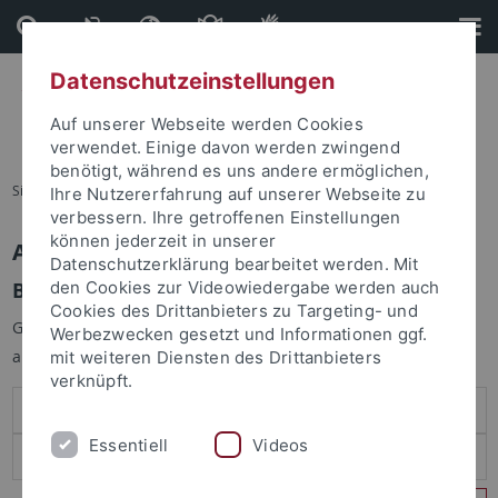
Direkt
Direkt
zum
zur
Inhalt
Fußleiste
Datenschutzeinstellungen
Auf unserer Webseite werden Cookies
verwendet. Einige davon werden zwingend
benötigt, während es uns andere ermöglichen,
Sie sind hier:
Startseite
Ihre Nutzererfahrung auf unserer Webseite zu
verbessern. Ihre getroffenen Einstellungen
können jederzeit in unserer
Anmelden
Datenschutzerklärung bearbeitet werden. Mit
Benutzeranmeldung
den Cookies zur Videowiedergabe werden auch
Cookies des Drittanbieters zu Targeting- und
Geben Sie Ihren Benutzernamen und Ihr Passwort an um sich
Werbezwecken gesetzt und Informationen ggf.
anzumelden:
mit weiteren Diensten des Drittanbieters
verknüpft.
Essentiell
Videos