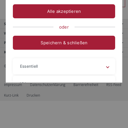
Anmelden
Alle akzeptieren
Service
oder
Weitere Angebote
Speichern & schließen
Portale
Kontaktinfo
© 2026 Eberhard Karls Universität Tübingen, Tübingen
Essentiell
Videos
Impressum
Datenschutzerklärung
Barrierefreiheit
RSS-Feed
Kurz-Link
Drucken
Impressum
Datenschutzerklärung