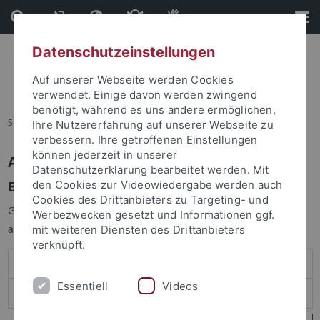
Direkt
Direkt
zum
zur
Inhalt
Fußleiste
Datenschutzeinstellungen
Auf unserer Webseite werden Cookies
verwendet. Einige davon werden zwingend
benötigt, während es uns andere ermöglichen,
Sie sind hier:
Startseite
Ihre Nutzererfahrung auf unserer Webseite zu
verbessern. Ihre getroffenen Einstellungen
können jederzeit in unserer
Anmelden
Datenschutzerklärung bearbeitet werden. Mit
Benutzeranmeldung
den Cookies zur Videowiedergabe werden auch
Cookies des Drittanbieters zu Targeting- und
Geben Sie Ihren Benutzernamen und Ihr Passwort an um sich
Werbezwecken gesetzt und Informationen ggf.
anzumelden:
mit weiteren Diensten des Drittanbieters
verknüpft.
Essentiell
Videos