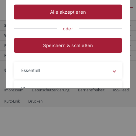
Anmelden
Alle akzeptieren
Service
oder
Weitere Angebote
Speichern & schließen
Portale
Kontaktinfo
© 2026 Eberhard Karls Universität Tübingen, Tübingen
Essentiell
Videos
Impressum
Datenschutzerklärung
Barrierefreiheit
RSS-Feed
Kurz-Link
Drucken
Impressum
Datenschutzerklärung